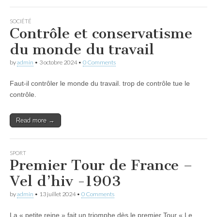
SOCIÉTÉ
Contrôle et conservatisme
du monde du travail
by
admin
•
3 octobre 2024
•
0 Comments
Faut-il contrôler le monde du travail. trop de contrôle tue le
contrôle.
Read more →
SPORT
Premier Tour de France –
Vel d’hiv -1903
by
admin
•
13 juillet 2024
•
0 Comments
La « petite reine » fait un triomphe dès le premier Tour « Le