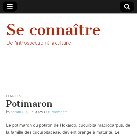
Se connaître
De l'introspection à la culture
PLANTES
Potimaron
by
admin
•
3 juin 2025
•
0 Comments
Le potimaron ou potiron de Hokaïdo, cucurbita macrocarpus, de
la famille des cucurbitaceae, devient orange à maturité. Le