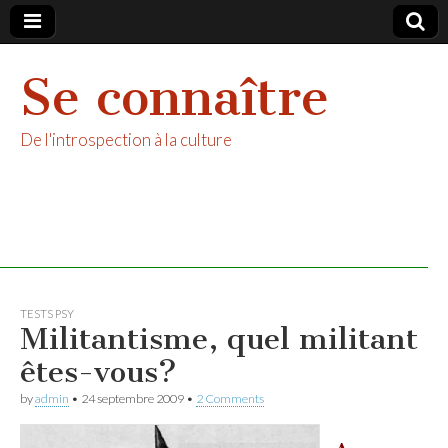
Se connaître
De l'introspection à la culture
TESTS PSY
Militantisme, quel militant
êtes-vous?
by
admin
•
24 septembre 2009
•
2 Comments