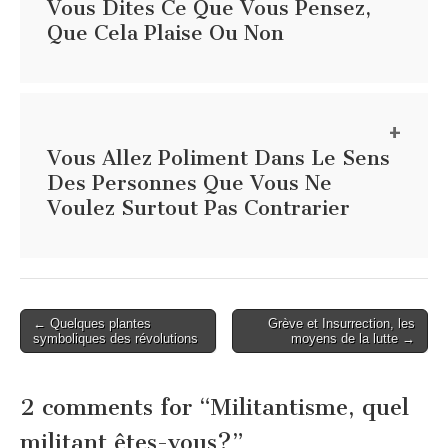
Vous Dites Ce Que Vous Pensez,
Que Cela Plaise Ou Non
Vous Allez Poliment Dans Le Sens
Des Personnes Que Vous Ne
Voulez Surtout Pas Contrarier
Post
← Quelques plantes
Grève et Insurrection, les
symboliques des révolutions
moyens de la lutte →
navigation
2 comments for “
Militantisme, quel
militant êtes-vous?
”