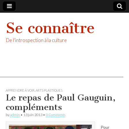
Se connaître
De l'introspection à la culture
APPRENDRE À VOIR
,
ARTS PLASTIQUES
Le repas de Paul Gauguin,
compléments
by
admin
•
13 juin 2013
•
0 Comments
Pour