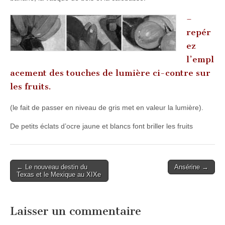
–
repér
ez
l’empl
acement des touches de lumière ci-contre sur
les fruits.
(le fait de passer en niveau de gris met en valeur la lumière).
De petits éclats d’ocre jaune et blancs font briller les fruits
Post
← Le nouveau destin du
Ansérine →
Texas et le Mexique au XIXe
navigation
Laisser un commentaire