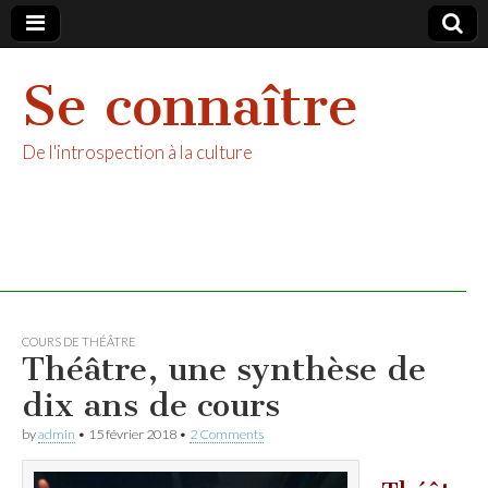
Se connaître
De l'introspection à la culture
COURS DE THÉÂTRE
Théâtre, une synthèse de
dix ans de cours
by
admin
•
15 février 2018
•
2 Comments