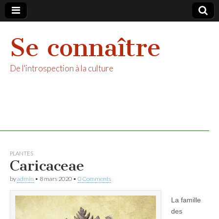
Se connaître
De l'introspection à la culture
PLANTES
Caricaceae
by
admin
•
8 mars 2020
•
0 Comments
La famille
des