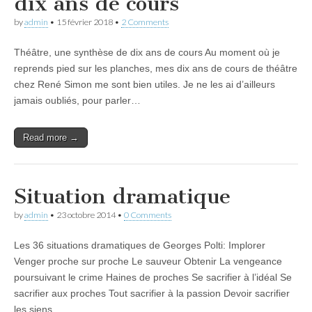
dix ans de cours
by
admin
•
15 février 2018
•
2 Comments
Théâtre, une synthèse de dix ans de cours Au moment où je
reprends pied sur les planches, mes dix ans de cours de théâtre
chez René Simon me sont bien utiles. Je ne les ai d’ailleurs
jamais oubliés, pour parler…
Read more →
Situation dramatique
by
admin
•
23 octobre 2014
•
0 Comments
Les 36 situations dramatiques de Georges Polti: Implorer
Venger proche sur proche Le sauveur Obtenir La vengeance
poursuivant le crime Haines de proches Se sacrifier à l’idéal Se
sacrifier aux proches Tout sacrifier à la passion Devoir sacrifier
les siens…