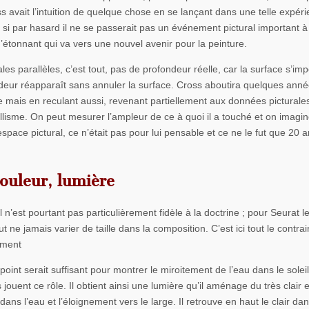
 avait l’intuition de quelque chose en se lançant dans une telle expéri
er, si par hasard il ne se passerait pas un événement pictural important à
d’étonnant qui va vers une nouvel avenir pour la peinture.
les parallèles, c’est tout, pas de profondeur réelle, car la surface s’im
fondeur réapparaît sans annuler la surface. Cross aboutira quelques ann
re mais en reculant aussi, revenant partiellement aux données picturale
llisme. On peut mesurer l’ampleur de ce à quoi il a touché et on imagine
’espace pictural, ce n’était pas pour lui pensable et ce ne le fut que 20 
ouleur, lumière
l n’est pourtant pas particulièrement fidèle à la doctrine ; pour Seurat le
 ne jamais varier de taille dans la composition. C’est ici tout le contrai
tement
nt serait suffisant pour montrer le miroitement de l’eau dans le soleil
ouent ce rôle. Il obtient ainsi une lumière qu’il aménage du très clair 
dans l’eau et l’éloignement vers le large. Il retrouve en haut le clair dan