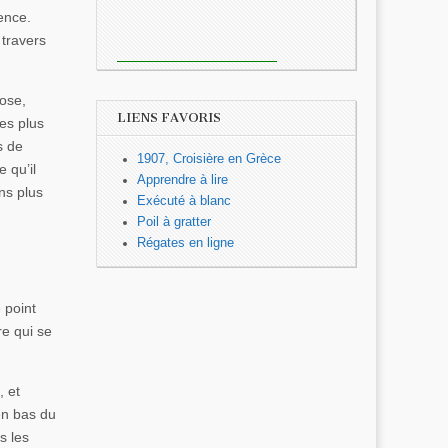
ence.
 travers
pose,
LIENS FAVORIS
ées plus
s de
1907, Croisière en Grèce
 qu’il
Apprendre à lire
ans plus
Exécuté à blanc
Poil à gratter
Régates en ligne
 point
re qui se
, et
en bas du
s les