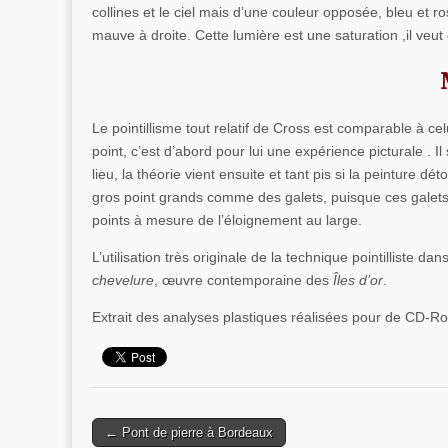
collines et le ciel mais d’une couleur opposée, bleu et r
mauve à droite. Cette lumière est une saturation ,il veu
Le pointillisme tout relatif de Cross est comparable à cel
point, c’est d’abord pour lui une expérience picturale . I
lieu, la théorie vient ensuite et tant pis si la peinture d
gros point grands comme des galets, puisque ces galets on
points à mesure de l’éloignement au large.
L’utilisation très originale de la technique pointilliste 
chevelure
, œuvre contemporaine des
Îles d’or
.
Extrait des analyses plastiques réalisées pour de CD-R
← Pont de pierre à Bordeaux
Post navigation