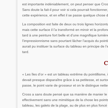
est importante indéniablement, on peut penser que Cross
Sans doute la fait-il pour voir si cela pourrait fonctionn
cette expérience, et en effet il se passe quelque chose 
La composition est faite de deux ou trois lignes horizonta
mais cette surface il l’a transformé en miroir et la pro
tard à une peinture fort belle et d’une magnifique lumiè
l’impressionnisme sans pourtant lâcher l’acquis du pointi
aurait pu instituer la surface du tableau en principe de l
tard.
C
« Les îles d’or » est un tableau extrême du pointillisme, i
devait presque disparaître grâce à sa petitesse, et surtout
passe, le point varie de grosseur et on le distingue net
Cross a sans doute pensé que sa manière de manier le poi
effectivement sans une mimétique de la chose les points j
tableau, les galets de la plage, au de plus en plus foncé 