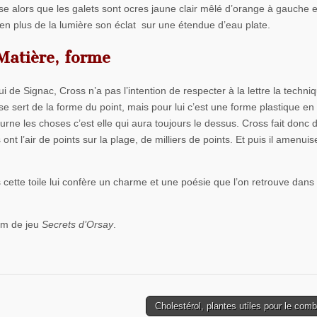
ose alors que les galets sont ocres jaune clair mêlé d’orange à gauche 
t en plus de la lumière son éclat sur une étendue d’eau plate.
Matière, forme
ui de Signac, Cross n’a pas l’intention de respecter à la lettre la techni
l se sert de la forme du point, mais pour lui c’est une forme plastique e
étourne les choses c’est elle qui aura toujours le dessus. Cross fait donc 
t l’air de points sur la plage, de milliers de points. Et puis il amenuis
dans cette toile lui confère un charme et une poésie que l’on retrouve dans
om de jeu
Secrets d’Orsay
.
Cholestérol, plantes utiles pour le com