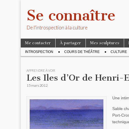
Se connaître
De l'introspection à la culture
Skip to content
Me contacter
À partager
Mes sculptures
Main menu
INTROSPECTION
COURS DE THÉÂTRE
CULTURE
Sub menu
APPRENDRE À VOIR
Les Iles d’Or de Henri
15 mars 2012
Une inti
Sable cha
Port-Cro
technique