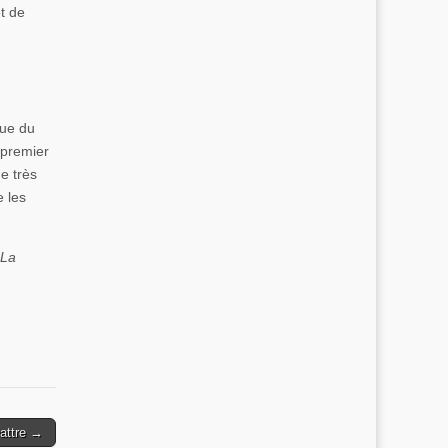
et de
que du
n premier
de très
e les
La
battre →