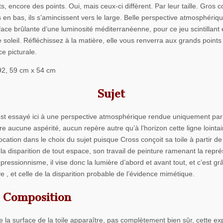
s, encore des points. Oui, mais ceux-ci diffèrent. Par leur taille. Gros
s en bas, ils s’amincissent vers le large. Belle perspective atmosphériq
face brûlante d’une luminosité méditerranéenne, pour ce jeu scintillant 
le soleil. Réfléchissez à la matière, elle vous renverra aux grands points
e picturale.
2, 59 cm x 54 cm
Sujet
est essayé ici à une perspective atmosphérique rendue uniquement par
fre aucune aspérité, aucun repère autre qu’à l’horizon cette ligne lointa
ocation dans le choix du sujet puisque Cross conçoit sa toile à partir de
à la disparition de tout espace, son travail de peinture ramenant la repr
impressionnisme, il vise donc la lumière d’abord et avant tout, et c’est gr
 , et celle de la disparition probable de l’évidence mimétique.
Composition
e la surface de la toile apparaître, pas complètement bien sûr, cette e