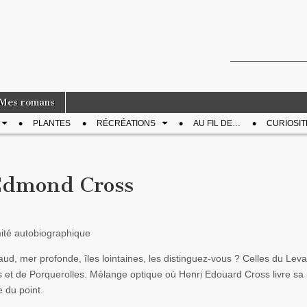
Mes romans
PLANTES
RÉCRÉATIONS
AU FIL DE…
CURIOSIT
-Edmond Cross
mité autobiographique
ud, mer profonde, îles lointaines, les distinguez-vous ? Celles du Leva
s et de Porquerolles. Mélange optique où Henri Edouard Cross livre sa
 du point.