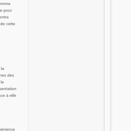
 comme
ue pour
entre
 de cette
 la
ines des
 la
ésentation
âce à elle
xpérience