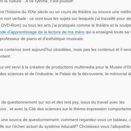
s la culture…À ce rythme, c’est jouissif!
t l’histoire du XIXe siècle ou un cours de théâtre ou encore une mét
non verbale : ce sont tous les sujets sur lesquels j’ai travaillé pour d
x DVD-Rom) ou tous les arts j’ai pratiqués comme le théâtre et la sculp
de d’apprentissage de la lecture de ma mère
qui a enseigné toute sa 
professeur de piano et d’esthétique musicale.
es contenus sont aujourd’hui obsolètes, mais pas les contenus et il sera
ntent.
qui ont servi à la création de productions multimedia pour le Musée d’Or
es sciences et de l’industrie, le Palais de la découverte, le mémorial 
s de questionnement sur soi et des test psy, issus du travail avec les
vous
, et avec la Cité des sciences sur le thème expression comporteme
ssi une source de questionnement: comment regardez-vous un tableau,
-elle sur l’échec actuel du système éducatif? Choisissez-vous l’allopathie