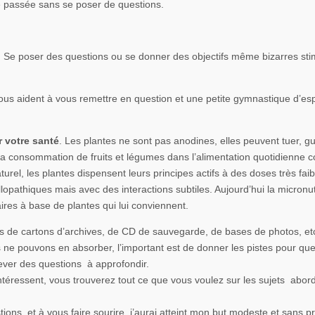
 passée sans se poser de questions.
.
Se poser des questions ou se donner des objectifs même bizarres sti
us aident à vous remettre en question et une petite gymnastique d’esp
r votre santé
. Les plantes ne sont pas anodines, elles peuvent tuer, gu
 La consommation de fruits et légumes dans l’alimentation quotidienne c
el, les plantes dispensent leurs principes actifs à des doses très faib
lopathiques mais avec des interactions subtiles. Aujourd’hui la micronut
res à base de plantes qui lui conviennent.
 de cartons d’archives, de CD de sauvegarde, de bases de photos, et
ne pouvons en absorber, l’important est de donner les pistes pour qu
ever des questions à approfondir.
 intéressent, vous trouverez tout ce que vous voulez sur les sujets abo
estions, et à vous faire sourire, j’aurai atteint mon but modeste et sans p