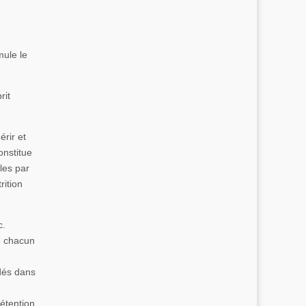
mule le
rit
érir et
onstitue
les par
rition
c.
e chacun
rdés dans
rétention.