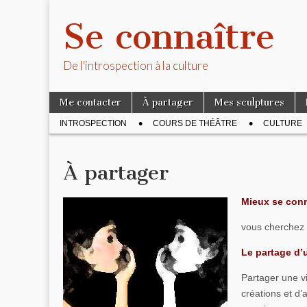
Se connaître
De l'introspection à la culture
Skip to content
Me contacter
À partager
Mes sculptures
Main menu
INTROSPECTION
COURS DE THÉÂTRE
CULTURE
Sub menu
À partager
Mieux se conn
vous cherchez 
Le partage d’u
Partager une vi
créations et d’