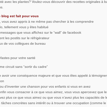
nté avec les plantes? Voulez-vous découvrir des recettes originales à 
ns.
 blog est fait pour vous
es, vous avez appris à ne même pas chercher à les comprendre
, tellement vous y êtes habitué
messages que vous affichez sur le “wall” de facebook
t les postits sur le réfrigérateur
eux de vos collègues de bureau
éfastes pour votre santé
e circuit sans “sortir du cadre”
re avoir une conséquence majeure et que vous êtes appelé à témoigner
ion
 ou d’inventer une chanson pour vos enfants si vous en avez
r enfin vous consacrer à ce que vous aimez, vous vous apercevez que l
vez plus ce que vous aimez ou que vous n’avez plus les capacités de le 
s tâches concrètes sans intérêt ou à trouver une occupation (comme le g