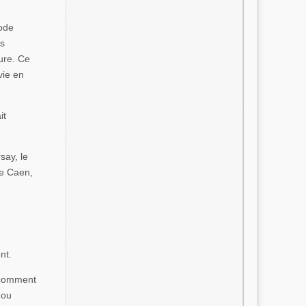
hode
es
ture. Ce
vie en
it
say, le
de Caen,
nt.
 comment
 ou