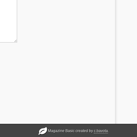
Magazine Basic created by
c.bavota
.