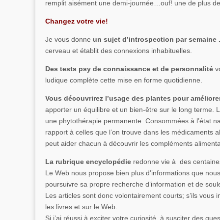
remplit aisément une demi-journée…ouf! une de plus de
Changez votre vie!
Je vous donne
un sujet d’introspection par semaine 
cerveau et établit des connexions inhabituelles.
Des tests psy de connaissance et de personnalité
vo
ludique complète cette mise en forme quotidienne.
Vous découvrirez l’usage des plantes pour améliore
apporter un équilibre et un bien-être sur le long terme.
une phytothérapie permanente. Consommées à l’état natur
rapport à celles que l’on trouve dans les médicaments al
peut aider chacun à découvrir les compléments alimentai
La rubrique encyclopédie
redonne vie à des centaines
Le Web nous propose bien plus d’informations que nous 
poursuivre sa propre recherche d’information et de soul
Les articles sont donc volontairement courts; s’ils vous
les livres et sur le Web.
Si j’ai réussi à exciter votre curiosité, à susciter des qu