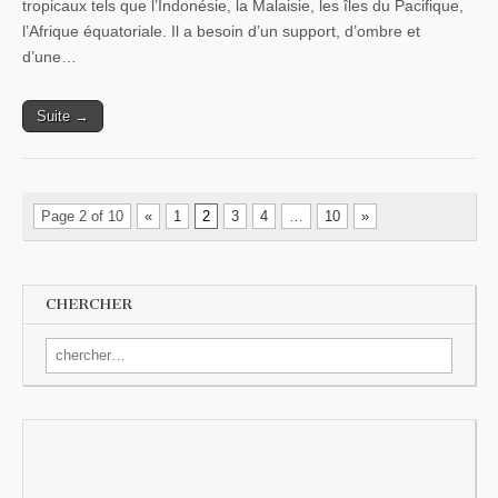
tropicaux tels que l’Indonésie, la Malaisie, les îles du Pacifique,
l’Afrique équatoriale. Il a besoin d’un support, d’ombre et
d’une…
Suite →
Page 2 of 10
«
1
2
3
4
…
10
»
CHERCHER
Search for: