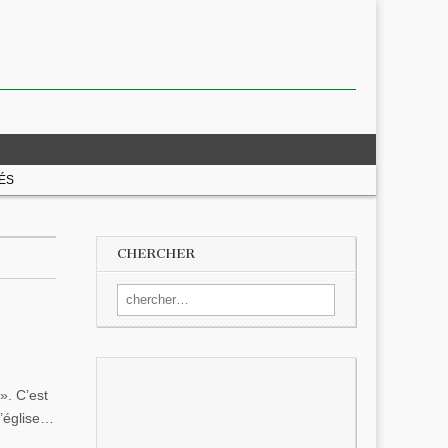
ÉS
CHERCHER
Search for:
». C’est
l’église…