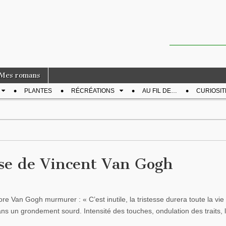
Mes romans
PLANTES
RÉCRÉATIONS
AU FIL DE…
CURIOSIT
ise de Vincent Van Gogh
re Van Gogh murmurer : « C’est inutile, la tristesse durera toute la vie 
 dans un grondement sourd. Intensité des touches, ondulation des traits, 