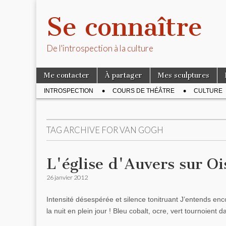
Se connaître
De l'introspection à la culture
Skip to content
Me contacter
À partager
Mes sculptures
Main menu
INTROSPECTION
COURS DE THÉÂTRE
CULTURE
Sub menu
TAG ARCHIVE FOR
VAN GOGH
L'église d'Auvers sur O
26 janvier 2012
Intensité désespérée et silence tonitruant J’entends enco
la nuit en plein jour ! Bleu cobalt, ocre, vert tournoient