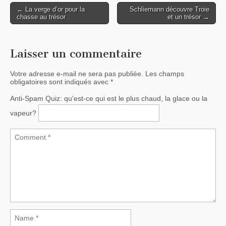
← La verge d’or pour la
Schliemann découvre Troie
Post navigation
chasse au trésor
et un trésor →
Laisser un commentaire
Votre adresse e-mail ne sera pas publiée.
Les champs
obligatoires sont indiqués avec
*
Anti-Spam Quiz:
qu'est-ce qui est le plus chaud, la glace ou la
vapeur?