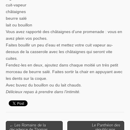
cuit-vapeur
châtaignes
beurre salé
lait ou bouillon
Vous avez rapporté des châtaignes d’une promenade : vous en
avez plein vos poches.
Faites bouillir un peu d’eau et mettez votre cuit vapeur au-
dessus de la casserole avec les châtaignes qui seront vite
cuites.
Fendez-les en deux, ajoutez dans chaque moitié un très petit
morceau de beurre salé. Faites sortir la chair en appuyant avec
les dents sur la coque.
Avec buvez du bouillon ou du lait chauds.
Délicieux repas à prendre dans l’intimité.
← Les Romains de la
Le Panthéon des
Post navigation
décadence de Thomas
républicains →