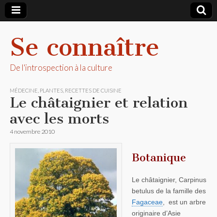
Se connaître
De l'introspection à la culture
MÉDECINE
,
PLANTES
,
RECETTES DE CUISINE
Le châtaignier et relation
avec les morts
4 novembre 2010
Botanique
Le châtaignier, Carpinus
betulus de la famille des
Fagaceae
, est un arbre
originaire d’Asie