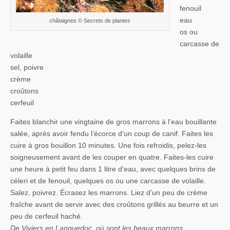
fenouil
eau
châtaignes © Secrets de plantes
os ou
carcasse de
volaille
sel, poivre
crème
croûtons
cerfeuil
Faites blanchir une vingtaine de gros marrons à l’eau bouillante
salée, après avoir fendu l’écorce d’un coup de canif. Faites les
cuire à gros bouillon 10 minutes. Une fois refroidis, pelez-les
soigneusement avant de les couper en quatre. Faites-les cuire
une heure à petit feu dans 1 litre d’eau, avec quelques brins de
céleri et de fenouil, quelques os ou une carcasse de volaille.
Salez, poivrez. Écrasez les marrons. Liez d’un peu de crème
fraîche avant de servir avec des croûtons grillés au beurre et un
peu de cerfeuil haché.
De Viviers en Languedoc, où sont les beaux marrons.