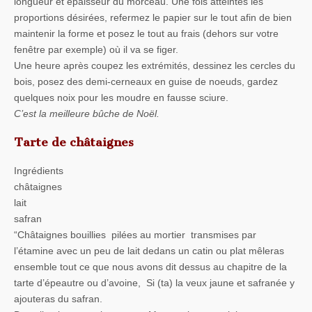
longueur et épaisseur du morceau. Une fois atteintes les
proportions désirées, refermez le papier sur le tout afin de bien
maintenir la forme et posez le tout au frais (dehors sur votre
fenêtre par exemple) où il va se figer.
Une heure après coupez les extrémités, dessinez les cercles du
bois, posez des demi-cerneaux en guise de noeuds, gardez
quelques noix pour les moudre en fausse sciure.
C’est la meilleure bûche de Noël.
Tarte de châtaignes
Ingrédients
châtaignes
lait
safran
“Châtaignes bouillies pilées au mortier transmises par
l’étamine avec un peu de lait dedans un catin ou plat mêleras
ensemble tout ce que nous avons dit dessus au chapitre de la
tarte d’épeautre ou d’avoine, Si (ta) la veux jaune et safranée y
ajouteras du safran.