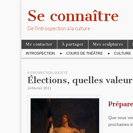
Se connaître
De l'introspection à la culture
Skip to content
Me contacter
À partager
Mes sculptures
Main menu
INTROSPECTION
COURS DE THÉÂTRE
CULTURE
Sub menu
INTROSPECTION
,
SOCIÉTÉ
Élections, quelles vale
24 février 2011
Prépare
Que vous voul
prochaines él