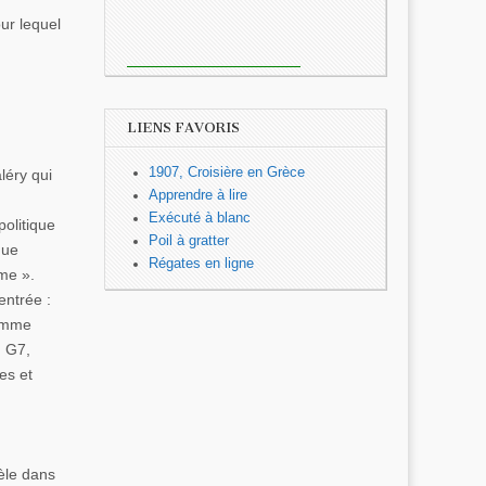
ur lequel
LIENS FAVORIS
1907, Croisière en Grèce
léry qui
Apprendre à lire
Exécuté à blanc
olitique
Poil à gratter
que
Régates en ligne
me ».
entrée :
homme
u G7,
es et
cèle dans