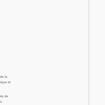
.
 de la
tique et
pte de
tc