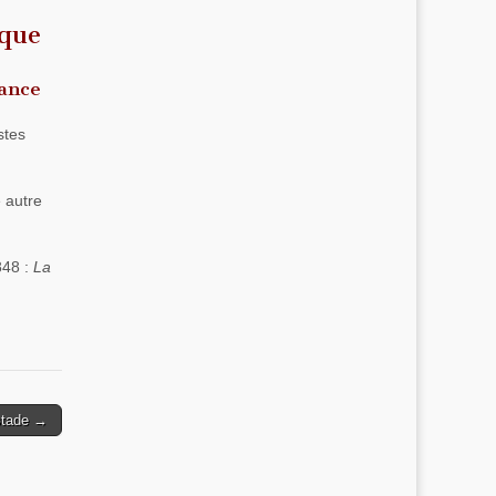
ique
ance
stes
e autre
848 :
La
stade →