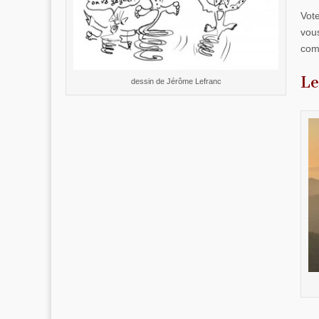
Vote
vous
com
Le
dessin de Jérôme Lefranc