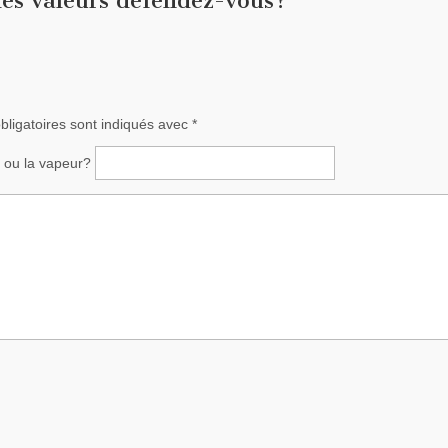
lles valeurs défendez-vous?
”
ligatoires sont indiqués avec
*
ce ou la vapeur?