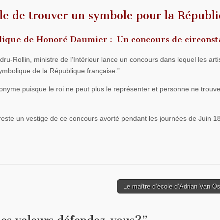
ile de trouver un symbole pour la Républ
ique de Honoré Daumier : Un concours de circonst
ru-Rollin, ministre de l’Intérieur lance un concours dans lequel les arti
symbolique de la République française.”
at anonyme puisque le roi ne peut plus le représenter et personne ne trouv
l reste un vestige de ce concours avorté pendant les journées de Juin 1
Le maître d’école d’Adrian Van O