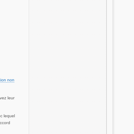
ion non
ivez leur
ec lequel
accord