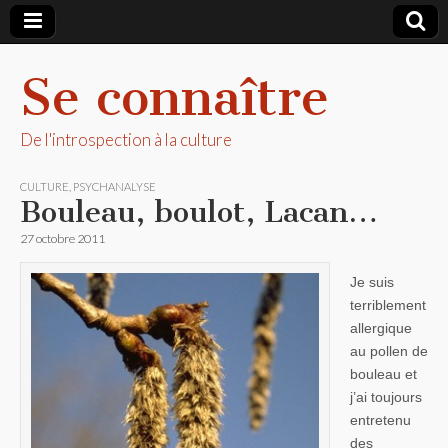
Se connaître
De l'introspection à la culture
CULTURE
,
PSYCHANALYSE
Bouleau, boulot, Lacan…
27 octobre 2011
Je suis
terriblement
allergique
au pollen de
bouleau et
j’ai toujours
entretenu
des