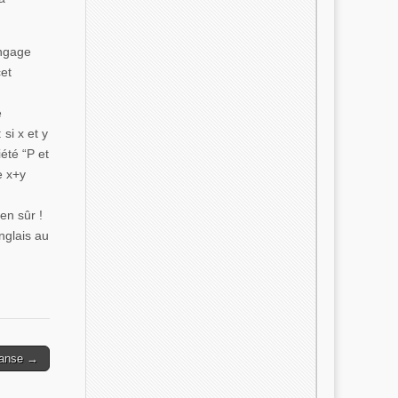
angage
cet
e
 si x et y
été “P et
e x+y
en sûr !
nglais au
 danse →