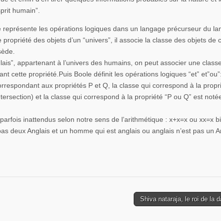
sprit humain”.
e représente les opérations logiques dans un langage précurseur du l
 propriété des objets d’un “univers”, il associe la classe des objets de 
sède.
glais”, appartenant à l’univers des humains, on peut associer une class
nt cette propriété.
Puis Boole définit les opérations logiques “et” et”ou”:
orrespondant aux propriétés P et Q, la classe qui correspond à la propri
ntersection) et la classe qui correspond à la propriété “P ou Q” est noté
 parfois inattendus selon notre sens de l’arithmétique : x+x=x ou xx=x bi
pas deux Anglais et un homme qui est anglais ou anglais n’est pas un A
Shiva nataraja, le roi de la