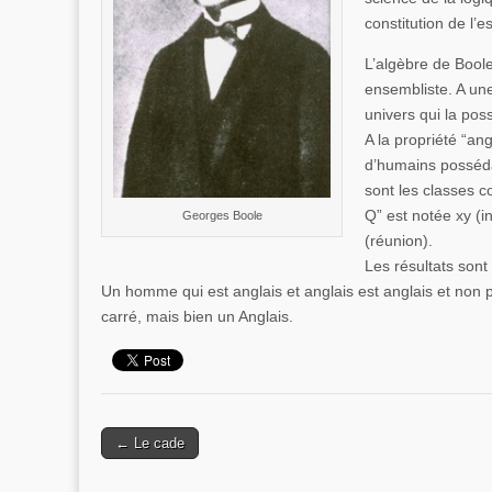
constitution de l’e
L’algèbre de Bool
ensembliste. A une
univers qui la pos
A la propriété “an
d’humains posséda
sont les classes c
Q” est notée xy (i
Georges Boole
(réunion).
Les résultats sont
Un homme qui est anglais et anglais est anglais et non 
carré, mais bien un Anglais.
← Le cade
Post navigation