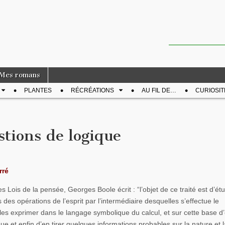
Mes romans
PLANTES
RÉCRÉATIONS
AU FIL DE…
CURIOSIT
stions de logique
rré
 Lois de la pensée, Georges Boole écrit : “l’objet de ce traité est d’étu
 des opérations de l’esprit par l’intermédiaire desquelles s’effectue le
es exprimer dans le langage symbolique du calcul, et sur cette base d’é
que et enfin d’en tirer quelques informations probables sur la nature et l