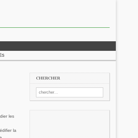
ÉS
CHERCHER
Search for:
dier les
difier la
a