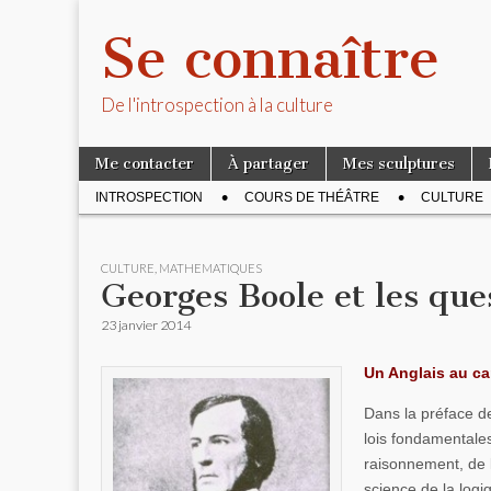
Se connaître
De l'introspection à la culture
Skip to content
Me contacter
À partager
Mes sculptures
Main menu
INTROSPECTION
COURS DE THÉÂTRE
CULTURE
Sub menu
CULTURE
,
MATHEMATIQUES
Georges Boole et les que
23 janvier 2014
Un Anglais au ca
Dans la préface des
lois fondamentales
raisonnement, de l
science de la logi