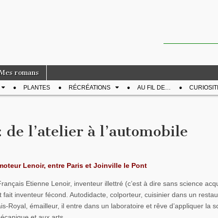
Mes romans
PLANTES
RÉCRÉATIONS
AU FIL DE…
CURIOSIT
 de l’atelier à l’automobile
moteur Lenoir, entre Paris et Joinville le Pont
rançais Etienne Lenoir, inventeur illettré (c’est à dire sans science acq
t fait inventeur fécond. Autodidacte, colporteur, cuisinier dans un resta
is-Royal, émailleur, il entre dans un laboratoire et rêve d’appliquer la 
écanique et aux arts.