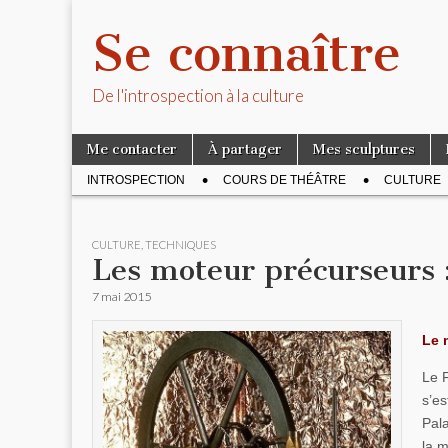
Se connaître
De l'introspection à la culture
Skip to content
Me contacter
À partager
Mes sculptures
Main menu
INTROSPECTION
COURS DE THÉÂTRE
CULTURE
Sub menu
CULTURE
,
TECHNIQUES
Les moteur précurseurs :
7 mai 2015
Le 
Le F
s’es
Pala
la m