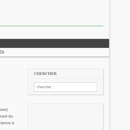
ÉS
CHERCHER
Search for:
uise)
urant du
science à