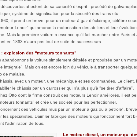
découvertes attestent de sa curiosité d’esprit ; procédé de galvanoplas
stique, système de signalisation pour la sécurité des trains etc.
860, il prend un brevet pour un moteur à gaz d’éclairage, célèbre sou
moteur Lenoir” qui amorce la motorisation des ateliers et leur évolution
ine. Mais la première voiture à essence qu’il fait marcher entre Paris et J
ont en 1863 n’aura pas tout de suite de successeurs.
 : explosion des “moteurs tonnants”
s abandonnons la voiture simplement dételée et propulsée par un mote
le intégrale”. Mais on est encore loin du véhicule à transporter quelque
p de malaise.
châssis, avec un moteur, une mécanique et ses commandes. Le client, lui
biller le châssis par un carrossier qui n’a plus qu’à “se tirer d’affaire”.
 chez Otto dont la firme construit des moteurs Lenoir améliorés, il est p
“moteurs tonnants” et crée une société pour les perfectionner.
concernant des véhicules mus par un moteur à gaz ou à pétrole”, breve
r les spécialistes, Daimler fabrique des moteurs qui fonctionnent fort bi
nt l’admiration de tous.
Le moteur diesel, un moteur qui dev