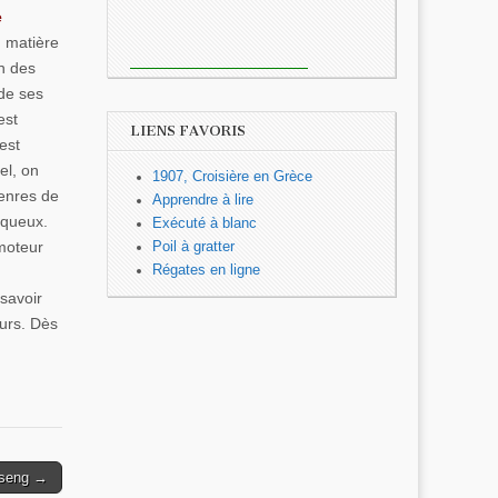
e
n matière
on des
 de ses
est
LIENS FAVORIS
est
el, on
1907, Croisière en Grèce
genres de
Apprendre à lire
squeux.
Exécuté à blanc
 moteur
Poil à gratter
Régates en ligne
savoir
eurs. Dès
seng →