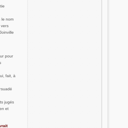
tie
s le nom
 vers
oinville
ur pour
s
, fait, à
ersuadé
ts jugés
en et
rait