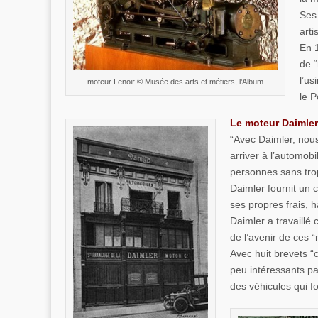
Ses 
arti
En 1
de “
l’us
moteur Lenoir © Musée des arts et métiers, l’Album
le P
Le moteur Daimler
“Avec Daimler, nou
arriver à l’automobi
personnes sans tro
Daimler fournit un 
ses propres frais, ha
Daimler a travaillé
de l’avenir de ces 
Avec huit brevets “
peu intéressants pa
des véhicules qui fo