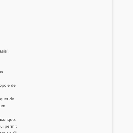
sis”,
ns
opole de
uquet de
fum
uiconque.
lui permit
our qu’il