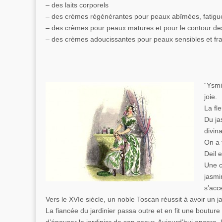
– des laits corporels
– des crèmes régénérantes pour peaux abîmées, fatigué
– des crèmes pour peaux matures et pour le contour de
– des crèmes adoucissantes pour peaux sensibles et fra
“Ysmi
joie.
La fle
Du ja
divina
On a 
Deil e
Une c
jasmi
s’acc
Vers le XVIe siècle, un noble Toscan réussit à avoir un j
La fiancée du jardinier passa outre et en fit une bouture q
d’épouser le jardinier de son coeur. Aujourd’hui encore,