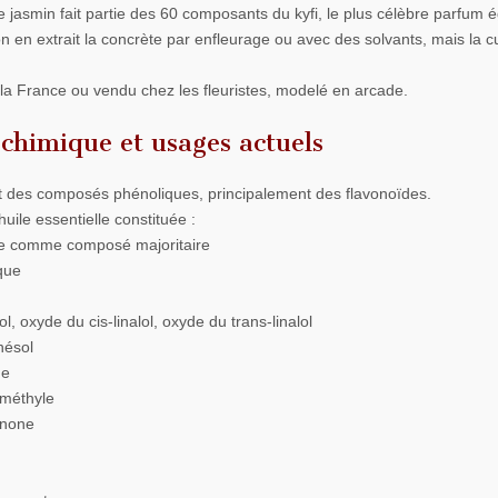
 jasmin fait partie des 60 composants du kyfi, le plus célèbre parfum é
on en extrait la concrète par enfleurage ou avec des solvants, mais la cu
 la France ou vendu chez les fleuristes, modelé en arcade.
chimique et usages actuels
nt des composés phénoliques, principalement des flavonoïdes.
uile essentielle constituée :
le comme composé majoritaire
que
l, oxyde du cis-linalol, oxyde du trans-linalol
nésol
ue
 méthyle
anone