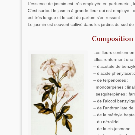
L’essence de jasmin est très employée en parfumerie ; le
C’est surtout le jasmin à grande fleur qui est employé : 
est très longue et le coût du parfum s’en ressent.
Le jasmin est souvent cultivé dans les jardins du sud de
Composition 
Les fleurs contienne
Elles renferment une h
– d’acétate de benzy
– d’acide phénylacéti
– de terpénoïdes :
. monoterpènes : linalo
. sesquiterpènes : far
– de l’alcool benzyliq
– de l’anthranilate de
– de la méthyle hept
– du nérolidol
– de la cis-jasmone