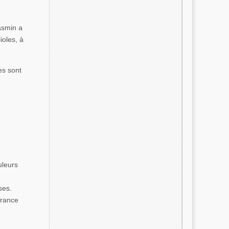
asmin a
ioles, à
es sont
uleurs
ses.
France