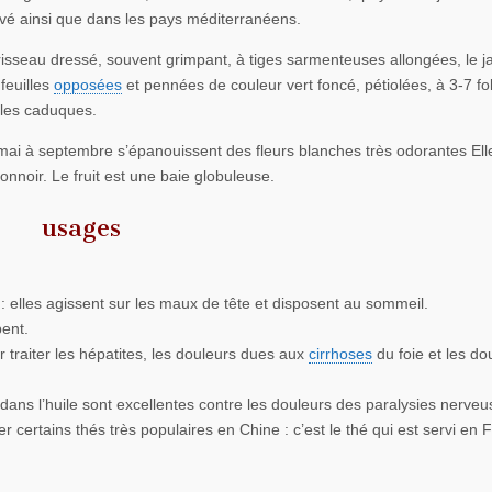
ivé ainsi que dans les pays méditerranéens.
isseau dressé, souvent grimpant, à tiges sarmenteuses allongées, le j
feuilles
opposées
et pennées de couleur vert foncé, pétiolées, à 3-7 fol
lles caduques.
mai à septembre s’épanouissent des fleurs blanches très odorantes Ell
tonnoir. Le fruit est une baie globuleuse.
usages
 : elles agissent sur les maux de tête et disposent au sommeil.
pent.
 traiter les hépatites, les douleurs dues aux
cirrhoses
du foie et les do
dans l’huile sont excellentes contre les douleurs des paralysies nerveu
r certains thés très populaires en Chine : c’est le thé qui est servi en 