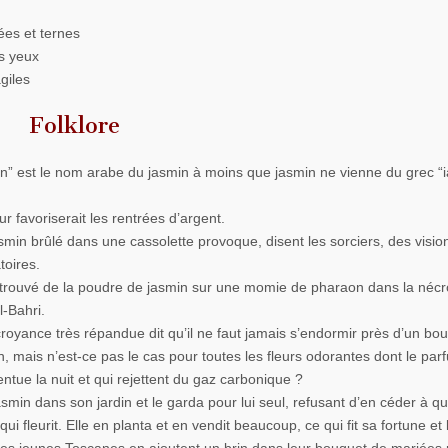
es et ternes
s yeux
giles
Folklore
n” est le nom arabe du jasmin à moins que jasmin ne vienne du grec “ia
ur favoriserait les rentrées d’argent.
smin brûlé dans une cassolette provoque, disent les sorciers, des visio
toires.
trouvé de la poudre de jasmin sur une momie de pharaon dans la nécr
l-Bahri.
royance très répandue dit qu’il ne faut jamais s’endormir près d’un bo
n, mais n’est-ce pas le cas pour toutes les fleurs odorantes dont le par
entue la nuit et qui rejettent du gaz carbonique ?
asmin dans son jardin et le garda pour lui seul, refusant d’en céder à q
ui fleurit. Elle en planta et en vendit beaucoup, ce qui fit sa fortune et 
 les jeunes Toscanes en ajoutent un brin dans leur bouquet de mariées p