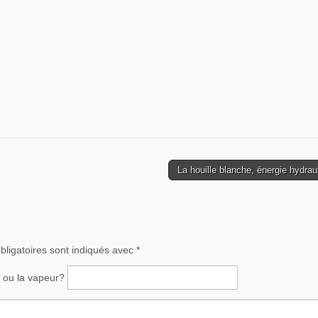
La houille blanche, énergie hydra
ligatoires sont indiqués avec
*
ce ou la vapeur?