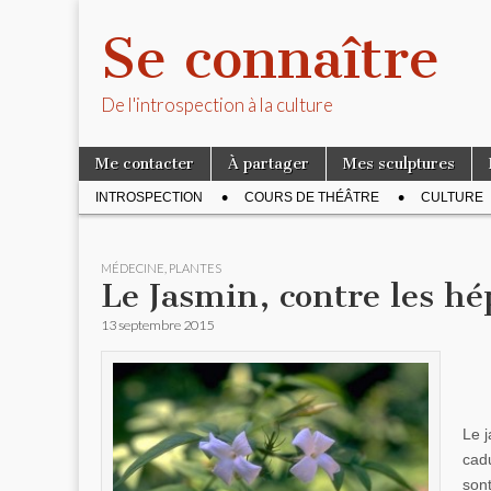
Se connaître
De l'introspection à la culture
Skip to content
Me contacter
À partager
Mes sculptures
Main menu
INTROSPECTION
COURS DE THÉÂTRE
CULTURE
Sub menu
MÉDECINE
,
PLANTES
Le Jasmin, contre les hé
13 septembre 2015
Le j
cad
sont