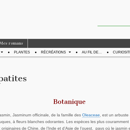
Mes romans
PLANTES
RÉCRÉATIONS
AU FIL DE…
CURIOSIT
patites
Botanique
asmin, Jasminum officinale, de la famille des
Oleaceae
, est un arbuste 
uques, à fleurs blanches odorantes. Les espèces les plus couramment u
 originaires de Chine, de l’Inde et d’Asie de l’ouest, pays où le jasmin 