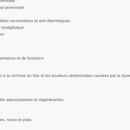
asmonate
thyl jasmonate
iétés carminatives et anti-diarrhéiques.
et analgésique.
es.
entaires et de boissons.
es à la cirrhose du foie et les douleurs abdominales causées par la dyse
.
iétés adoucissantes et régénérantes.
 :
es, mous et plats