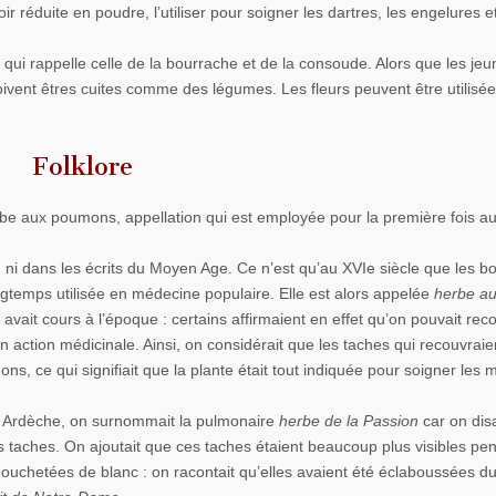
r réduite en poudre, l’utiliser pour soigner les dartres, les engelures et
 qui rappelle celle de la bourrache et de la consoude. Alors que les je
 doivent êtres cuites comme des légumes. Les fleurs peuvent être utilisée
Folklore
be aux poumons, appellation qui est employée pour la première fois a
 ni dans les écrits du Moyen Age. Ce n’est qu’au XVIe siècle que les bo
ngtemps utilisée en médecine populaire. Elle est alors appelée
herbe a
 avait cours à l’époque : certains affirmaient en effet qu’on pouvait rec
n action médicinale. Ainsi, on considérait que les taches qui recouvraie
ns, ce qui signifiait que la plante était tout indiquée pour soigner les 
en Ardèche, on surnommait la pulmonaire
herbe de la Passion
car on disa
es taches. On ajoutait que ces taches étaient beaucoup plus visibles pe
ouchetées de blanc : on racontait qu’elles avaient été éclaboussées du 