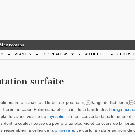
Mes romans
PLANTES
RÉCRÉATIONS
AU FIL DE…
CURIOSIT
tation surfaite
pulmonaire officinale ou Herbe aux poumons, Sauge de Bethléem,
, Herbe au cœur, Pulmonaria officinalis, de la famille des
Boraginacea
 plante vivace voisine du
myosotis
. Elle est couverte de poils rudes et 
rs dont la couleur passe du pourpre au bleu-violet au cours de la florai
rs ressemblent à celles de la
primevère
, ce qui lui a valu le surnom de