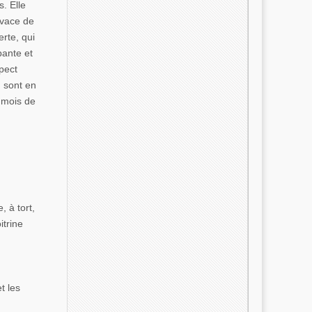
s. Elle
ivace de
rte, qui
pante et
pect
, sont en
 mois de
 à tort,
itrine
t les