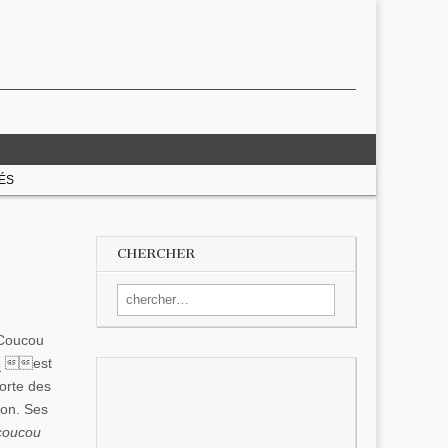
ÉS
CHERCHER
Search for:
Coucou
e
est
porte des
son. Ses
coucou