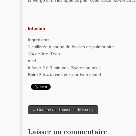
la Vierge et on les appelait pour cette raison
herbe au l
Infusion
Ingrédients
1 cuillerée à soupe de feuilles de pulmonaire
1/4 de litre d’eau
miel
Infuser 2 à 3 minutes. Sucrez au miel.
Boire 3 à 4 tasses par jour bien chaud.
← Gamme de diapasons de Koenig
Post navigation
Laisser un commentaire