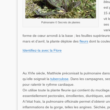
ble
est 
15 à
vit 
Pulmonaire © Secrets de plantes
ses 
vari
forme de cœur arrondi à la base ; les feuilles supérieure
mars et d’avril, la plante déploie des
fleurs
dont la coule
Identifiez-la avec la Flore
Au XVIe siècle, Matthiole préconisait la pulmonaire dans
qu’elle soignait la
tuberculose
. Dans les campagnes, ses 
pour ralentir le rythme cardiaque.
On utilise toute la plante fleurie qui contient du mucila
essentiellement pectorales, émollientes, diurétiques, ast
A l’état frais, la pulmonaire officinale permet d’obtenir u
inflammations de la gorge, telles les angines. Séchée, pu