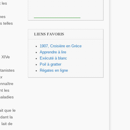
 les
unes
s telles
LIENS FAVORIS
1907, Croisière en Grèce
Apprendre à lire
u XIVe
Exécuté à blanc
Poil à gratter
tanistes
Régates en ligne
ux
onnaître
nt les
maladies
it que le
ndant la
lait de