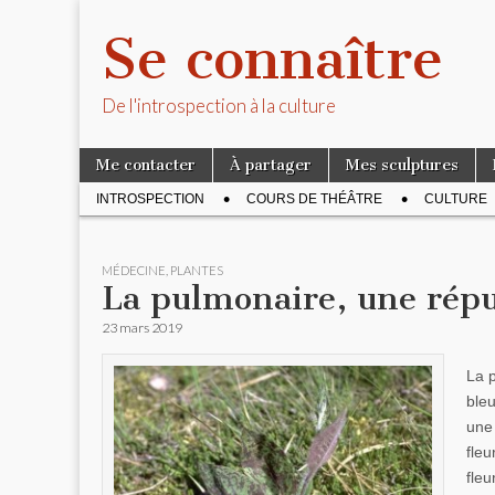
Se connaître
De l'introspection à la culture
Skip to content
Me contacter
À partager
Mes sculptures
Main menu
INTROSPECTION
COURS DE THÉÂTRE
CULTURE
Sub menu
MÉDECINE
,
PLANTES
La pulmonaire, une répu
23 mars 2019
La 
bleu
une
fleu
fleu