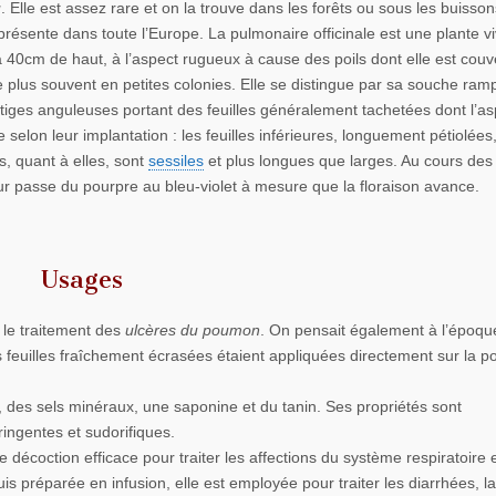
u
. Elle est assez rare et on la trouve dans les forêts ou sous les buisson
présente dans toute l’Europe. La pulmonaire officinale est une plante v
 40cm de haut, à l’aspect rugueux à cause des poils dont elle est couve
le plus souvent en petites colonies. Elle se distingue par sa souche ram
tiges anguleuses portant des feuilles généralement tachetées dont l’as
e selon leur implantation : les feuilles inférieures, longuement pétiolées
s, quant à elles, sont
sessiles
et plus longues que larges. Au cours des
ur passe du pourpre au bleu-violet à mesure que la floraison avance.
Usages
 le traitement des
ulcères du poumon
. On pensait également à l’époque,
feuilles fraîchement écrasées étaient appliquées directement sur la po
ge, des sels minéraux, une saponine et du tanin. Ses propriétés sont
ringentes et sudorifiques.
ne décoction efficace pour traiter les affections du système respiratoire e
is préparée en infusion, elle est employée pour traiter les diarrhées, la