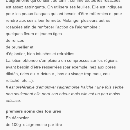
L’aigremoine qui contient du tanin, comme toutes les rosacées,
est assez astringente. On utilisera ses feuilles. Elle est indiquée
pour les peaux flasques qui ont besoin d’être raffermies et pour
rendre aux seins leur fermeté. Mélanger plusieurs autres
rosacées afin de renforcer l’action de l’aigremoine :
quelques fleurs et jeunes tiges
de ronces
de prunellier et
d’églantier, bien infusées et refroidies.
La lotion obtenue s’emploiera en compresses sur les régions
ayant besoin d’être resserrées (par exemple, nez aux pores
dilatés, rides du » rictus « , bas du visage trop mou, cou
relâché, etc…).
Il est préférable d’employer l’aigremoine fraîche : une fois sèche
non seulement elle perd son odeur mais elle est un peu moins
efficace.
premiers soins des foulures
En décoction
de 100g d’aigremoine par litre