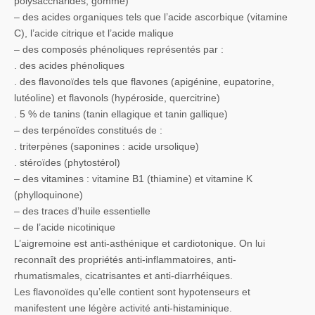
polysaccharides, gomme)
– des acides organiques tels que l’acide ascorbique (vitamine
C), l’acide citrique et l’acide malique
– des composés phénoliques représentés par :
. des acides phénoliques
. des flavonoïdes tels que flavones (apigénine, eupatorine,
lutéoline) et flavonols (hypéroside, quercitrine)
. 5 % de tanins (tanin ellagique et tanin gallique)
– des terpénoïdes constitués de :
. triterpènes (saponines : acide ursolique)
. stéroïdes (phytostérol)
– des vitamines : vitamine B1 (thiamine) et vitamine K
(phylloquinone)
– des traces d’huile essentielle
– de l’acide nicotinique
L’aigremoine est anti-asthénique et cardiotonique. On lui
reconnaît des propriétés anti-inflammatoires, anti-
rhumatismales, cicatrisantes et anti-diarrhéiques.
Les flavonoïdes qu’elle contient sont hypotenseurs et
manifestent une légère activité anti-histaminique.