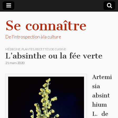
Se connaître
De l'introspection à la culture
MÉDECINE
,
PLANTES
,
RECETTES DE CUISINE
L’absinthe ou la fée verte
21 mars 2020
Artemi
sia
absint
hium
L. de