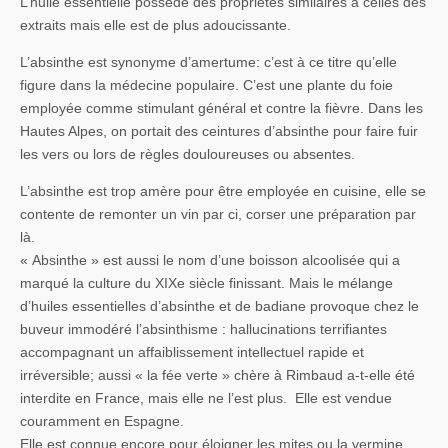
L’huile essentielle possède des propriétés similaires à celles des
extraits mais elle est de plus adoucissante.
L’absinthe est synonyme d’amertume: c’est à ce titre qu’elle
figure dans la médecine populaire. C’est une plante du foie
employée comme stimulant général et contre la fièvre. Dans les
Hautes Alpes, on portait des ceintures d’absinthe pour faire fuir
les vers ou lors de règles douloureuses ou absentes.
L’absinthe est trop amère pour être employée en cuisine, elle se
contente de remonter un vin par ci, corser une préparation par
là.
« Absinthe » est aussi le nom d’une boisson alcoolisée qui a
marqué la culture du XIXe siècle finissant. Mais le mélange
d’huiles essentielles d’absinthe et de badiane provoque chez le
buveur immodéré l’absinthisme : hallucinations terrifiantes
accompagnant un affaiblissement intellectuel rapide et
irréversible; aussi « la fée verte » chère à Rimbaud a-t-elle été
interdite en France, mais elle ne l’est plus. Elle est vendue
couramment en Espagne.
Elle est connue encore pour éloigner les mites ou la vermine