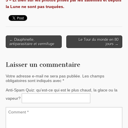
5 – Et bien sûr les photos prises par les satellites et depuis
la Lune ne sont pas truquées.
← Dauphinelle,
Le Tour du monde en 80
Post navigation
antiparasitaire et vermifuge
jours →
Laisser un commentaire
Votre adresse e-mail ne sera pas publiée.
Les champs
obligatoires sont indiqués avec
*
Anti-Spam Quiz:
qu'est-ce qui est le plus chaud, la glace ou la
vapeur?