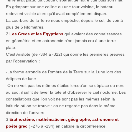
Terre était plate. Sa coque disparaît de notre vue puis son mât.
En grimpant sur une colline ou une tour voisine, le bateau
redevient visible alors qu’il avait complètement disparu.
La courbure de la Terre nous empêche, depuis le sol, de voir à
plus de 5 kilomètres.
2
Les Grecs et les Egyptiens
qui avaient des connaissances
en géométrie et en astronomie n’ont jamais cru à une terre
plate.
C’est Aristote (de -384 à -322) qui donne les premières preuves
par l’observation :
-La forme arrondie de l’ombre de la Terre sur la Lune lors des
éclipses de lune.
-On ne voit pas les mêmes étoiles lorsqu’on se déplace du nord
au sud, il suffit de lever la tête et d’observer le ciel nocturne. Les
constellations que l’on voit ne sont pas les mêmes selon la
latitude où on se trouve : on ne regarde pas dans la même
direction de l’univers.
3
Erathostène, mathématicien, géographe, astronome et
poète grec
( -276 à -194) en calcule la circonférence.