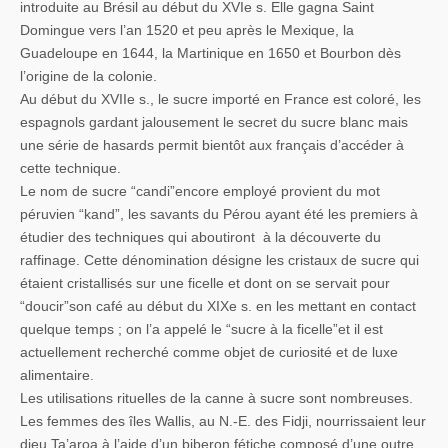
introduite au Brésil au début du XVIe s. Elle gagna Saint
Domingue vers l’an 1520 et peu après le Mexique, la
Guadeloupe en 1644, la Martinique en 1650 et Bourbon dès
l’origine de la colonie.
Au début du XVIIe s., le sucre importé en France est coloré, les
espagnols gardant jalousement le secret du sucre blanc mais
une série de hasards permit bientôt aux français d’accéder à
cette technique.
Le nom de sucre “candi”encore employé provient du mot
péruvien “kand”, les savants du Pérou ayant été les premiers à
étudier des techniques qui aboutiront à la découverte du
raffinage. Cette dénomination désigne les cristaux de sucre qui
étaient cristallisés sur une ficelle et dont on se servait pour
“doucir”son café au début du XIXe s. en les mettant en contact
quelque temps ; on l’a appelé le “sucre à la ficelle”et il est
actuellement recherché comme objet de curiosité et de luxe
alimentaire.
Les utilisations rituelles de la canne à sucre sont nombreuses.
Les femmes des îles Wallis, au N.-E. des Fidji, nourrissaient leur
dieu Ta’aroa à l’aide d’un biberon fétiche composé d’une outre