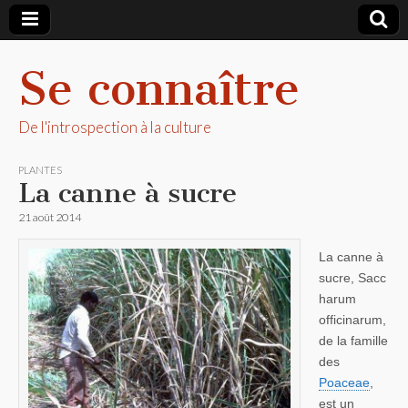
Se connaître
De l'introspection à la culture
PLANTES
La canne à sucre
21 août 2014
La canne à
sucre, Sacc
harum
officinarum,
de la famille
des
Poaceae
,
est un