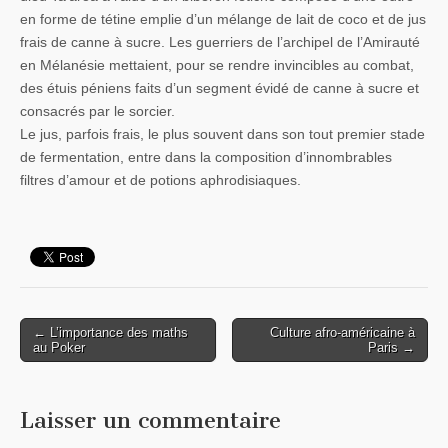
en forme de tétine emplie d’un mélange de lait de coco et de jus
frais de canne à sucre. Les guerriers de l’archipel de l’Amirauté
en Mélanésie mettaient, pour se rendre invincibles au combat,
des étuis péniens faits d’un segment évidé de canne à sucre et
consacrés par le sorcier.
Le jus, parfois frais, le plus souvent dans son tout premier stade
de fermentation, entre dans la composition d’innombrables
filtres d’amour et de potions aphrodisiaques.
← L’importance des maths
Culture afro-américaine à
Post navigation
au Poker
Paris →
Laisser un commentaire