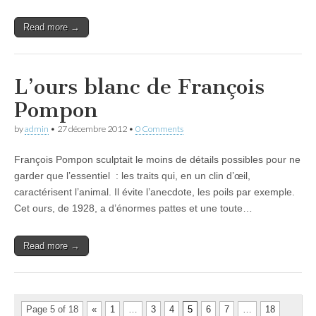
Read more →
L’ours blanc de François
Pompon
by
admin
•
27 décembre 2012
•
0 Comments
François Pompon sculptait le moins de détails possibles pour ne
garder que l’essentiel : les traits qui, en un clin d’œil,
caractérisent l’animal. Il évite l’anecdote, les poils par exemple.
Cet ours, de 1928, a d’énormes pattes et une toute…
Read more →
Page 5 of 18
«
1
…
3
4
5
6
7
…
18