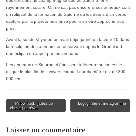
des collisions, le champ magnétique de Saturne et le
rayonnement solaire. On ne sait pas encore si ces anneaux sont
un reliquat de la formation de Saturne ou les débris d’un corps
capturé par la planète puis brisé pour s’en être approché trop
près.
Avant la sonde Voyager, on avait déjà gagné un facteur 10 dans
la résolution des anneaux en observant depuis le Groenland
une éclipse de Japet par les anneaux.
Les anneaux de Saturne, d’épaisseur inférieure au km est le
disque le plus fin de l’univers connu. Leur diamètre est de 300
000 km.
Post
← Pillow book (notes de
Logogriphe et métagramme
chevet) et rêves
→
navigation
Laisser un commentaire