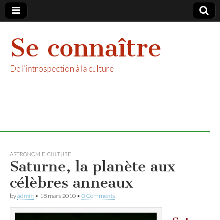
Se connaître
De l'introspection à la culture
ASTRONOMIE
,
CULTURE
Saturne, la planète aux
célèbres anneaux
by
admin
•
18 mars 2010
•
0 Comments