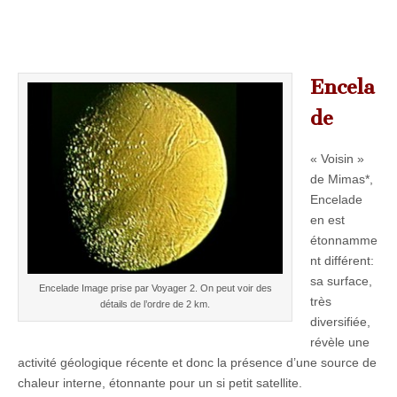
Encela
de
« Voisin »
de Mimas*,
Encelade
en est
étonnamme
nt différent:
sa surface,
Encelade Image prise par Voyager 2. On peut voir des
très
détails de l’ordre de 2 km.
diversifiée,
révèle une
activité géologique récente et donc la présence d’une source de
chaleur interne, étonnante pour un si petit satellite.