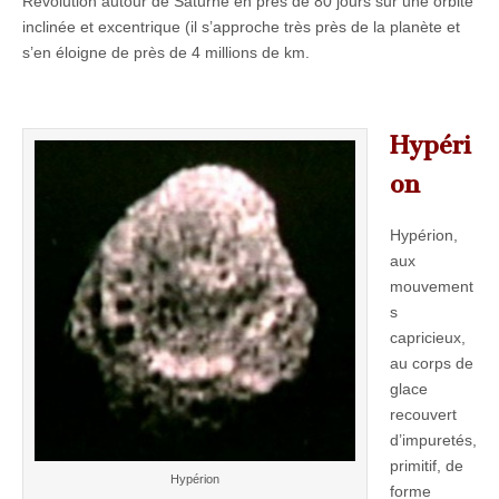
Révolution autour de Saturne en près de 80 jours sur une orbite
inclinée et excentrique (il s’approche très près de la planète et
s’en éloigne de près de 4 millions de km.
Hypéri
on
Hypérion,
aux
mouvement
s
capricieux,
au corps de
glace
recouvert
d’impuretés,
primitif, de
Hypérion
forme