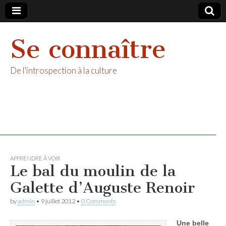
Se connaître
De l'introspection à la culture
APPRENDRE À VOIR
Le bal du moulin de la
Galette d’Auguste Renoir
by
admin
•
9 juillet 2012
•
0 Comments
Une belle