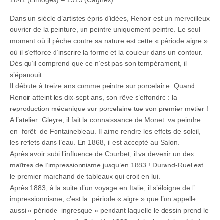
1841 (Limoges) – 1919 (Cagnes)
Dans un siècle d’artistes épris d’idées, Renoir est un merveilleux
ouvrier de la peinture, un peintre uniquement peintre. Le seul
moment où il pèche contre sa nature est cette « période aigre »
où il s’efforce d’inscrire la forme et la couleur dans un contour.
Dès qu’il comprend que ce n’est pas son tempérament, il
s’épanouit.
Il débute à treize ans comme peintre sur porcelaine. Quand
Renoir atteint les dix-sept ans, son rêve s’effondre : la
reproduction mécanique sur porcelaine tue son premier métier !
A l’atelier Gleyre, il fait la connaissance de Monet, va peindre
en forêt de Fontainebleau. Il aime rendre les effets de soleil,
les reflets dans l’eau. En 1868, il est accepté au Salon.
Après avoir subi l’influence de Courbet, il va devenir un des
maîtres de l’impressionnisme jusqu’en 1883 ! Durand-Ruel est
le premier marchand de tableaux qui croit en lui.
Après 1883, à la suite d’un voyage en Italie, il s’éloigne de l’
impressionnisme; c’est la période « aigre » que l’on appelle
aussi « période ingresque » pendant laquelle le dessin prend le