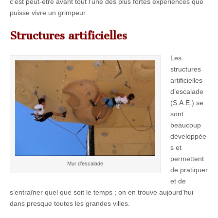
c’est peut-être avant tout l’une des plus fortes expériences que
puisse vivre un grimpeur.
Structures artificielles
Les
structures
artificielles
d’escalade
(S.A.E.) se
sont
beaucoup
développée
s et
permettent
Mur d’escalade
de pratiquer
et de
s’entraîner quel que soit le temps ; on en trouve aujourd’hui
dans presque toutes les grandes villes.