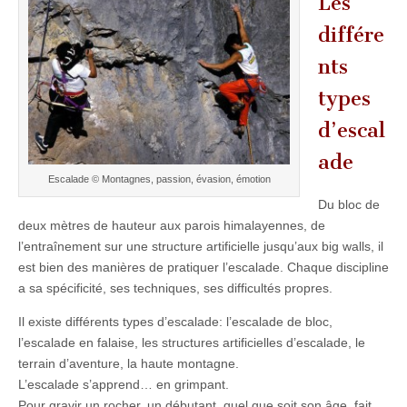
Les
différe
nts
types
d’escal
ade
Escalade © Montagnes, passion, évasion, émotion
Du bloc de
deux mètres de hauteur aux parois himalayennes, de
l’entraînement sur une structure artificielle jusqu’aux big walls, il
est bien des manières de pratiquer l’escalade. Chaque discipline
a sa spécificité, ses techniques, ses difficultés propres.
Il existe différents types d’escalade: l’escalade de bloc,
l’escalade en falaise, les structures artificielles d’escalade, le
terrain d’aventure, la haute montagne.
L’escalade s’apprend… en grimpant.
Pour gravir un rocher, un débutant, quel que soit son âge, fait