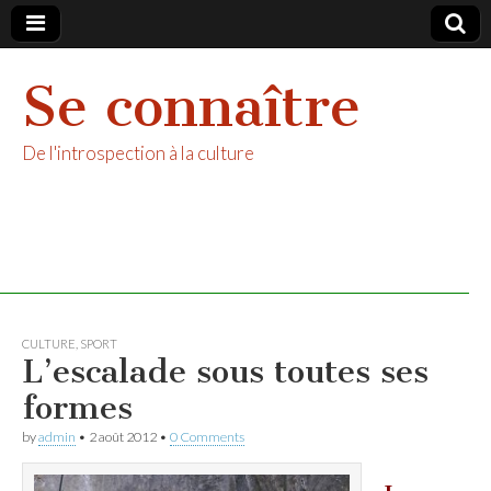
Se connaître
De l'introspection à la culture
CULTURE
,
SPORT
L’escalade sous toutes ses
formes
by
admin
•
2 août 2012
•
0 Comments