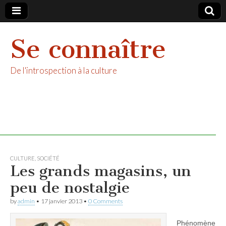
Se connaître
De l'introspection à la culture
CULTURE
,
SOCIÉTÉ
Les grands magasins, un
peu de nostalgie
by
admin
•
17 janvier 2013
•
0 Comments
Phénomène