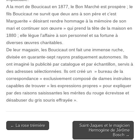
A la mort de Boucicaut en 1877, le Bon Marché est prospère ; le
fils Boucicaut ne survit que deux ans à son père et c’est
Marguerite « désirant rendre hommage à la mémoire de son
mari et continuer son œuvre » qui prend la tête de la maison en
1880 ; elle lègue l’affaire à son personnel et sa fortune à
diverses œuvres charitables.
De leur magasin, les Boucicaut ont fait une immense ruche,
divisée en quarante-sept rayons pratiquement autonomes. Ils
ont imaginé la publicité par catalogue et par échantillon, servis à
des adresses sélectionnées. Ils ont créé un » bureau de la
correspondance » exclusivement composé de dames instruites
capables de trouver » les expressions propres « pour expliquer
par des raisons saisissantes les mérites du rouge écrevisse et
désabuser du gris souris effrayée ».
Post
← La rose trémière
Saint-Jaques et le magicien
Hermogène de Jérôme
navigation
Bosch →