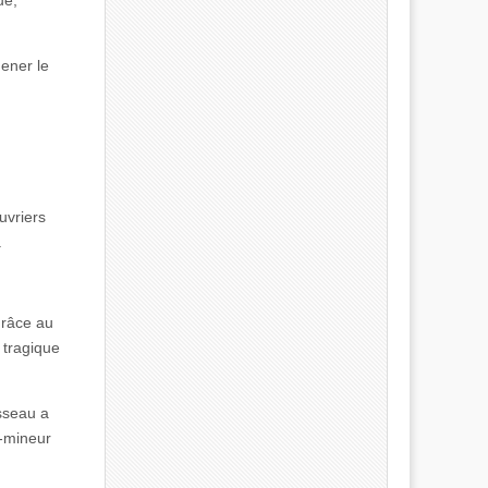
mener le
uvriers
.
 grâce au
 tragique
usseau a
é-mineur