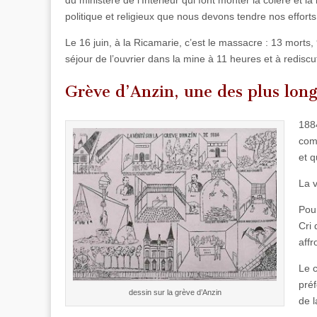
politique et religieux que nous devons tendre nos efforts.
Le 16 juin, à la Ricamarie, c’est le massacre : 13 morts,
séjour de l’ouvrier dans la mine à 11 heures et à rediscut
Grève d’Anzin
, une des plus lon
1884
com
et q
La v
Pour
Cri 
affr
Le c
préf
dessin sur la grève d’Anzin
de l