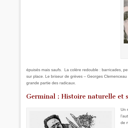
épuisés mais saufs. La colère redouble : barricades, perq
sur place. Le briseur de grèves – Georges Clemenceau – d
grande partie des radicaux.
Germinal : Histoire naturelle et
Un r
l’au
de n