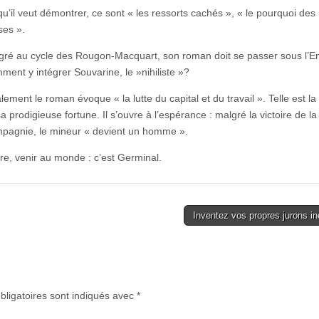
u’il veut démontrer, ce sont « les ressorts cachés », « le pourquoi des
ses ».
égré au cycle des Rougon-Macquart, son roman doit se passer sous l’E
ent y intégrer Souvarine, le »nihiliste »?
lement le roman évoque « la lutte du capital et du travail ». Telle est l
a prodigieuse fortune. Il s’ouvre à l’espérance : malgré la victoire de la
pagnie, le mineur « devient un homme ».
re, venir au monde : c’est Germinal.
Inventez vos propres jurons i
ligatoires sont indiqués avec
*