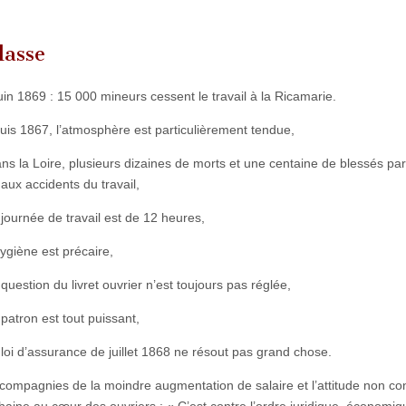
lasse
uin 1869 : 15 000 mineurs cessent le travail à la Ricamarie.
is 1867, l’atmosphère est particulièrement tendue,
ns la Loire, plusieurs dizaines de morts et une centaine de blessés pa
aux accidents du travail,
 journée de travail est de 12 heures,
hygiène est précaire,
 question du livret ouvrier n’est toujours pas réglée,
 patron est tout puissant,
 loi d’assurance de juillet 1868 ne résout pas grand chose.
s compagnies de la moindre augmentation de salaire et l’attitude non con
a haine au cœur des ouvriers : « C’est contre l’ordre juridique, économiq