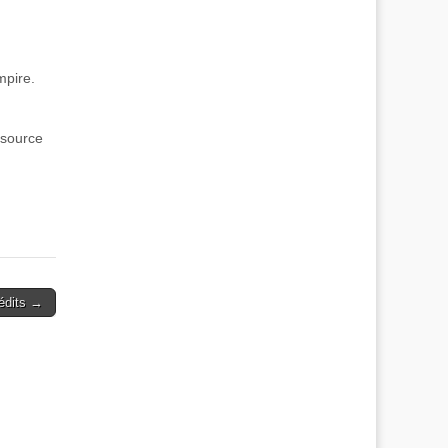
mpire.
a source
nédits →