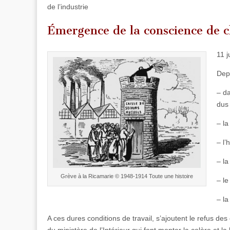
de l’industrie
Émergence de la conscience de c
11 j
Depu
– da
dus 
– la
– l’
– la
Grève à la Ricamarie © 1948-1914 Toute une histoire
– le
– la
A ces dures conditions de travail, s’ajoutent le refus de
du ministère de l’Intérieur qui font monter la colère et l