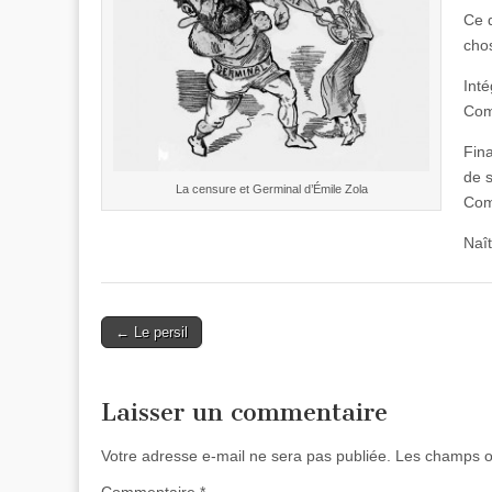
Ce q
cho
Int
Comm
Fina
de s
La censure et Germinal d’Émile Zola
Com
Naît
Post
← Le persil
navigation
Laisser un commentaire
Votre adresse e-mail ne sera pas publiée.
Les champs ob