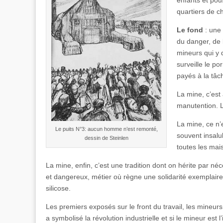
quartiers de c
Le fond
: une 
du danger, de 
mineurs qui y
surveille le po
payés à la tâc
La mine, c’est a
manutention. L
La mine, ce n’
Le puits N°3: aucun homme n’est remonté,
souvent insalu
dessin de Steinlen
toutes les mai
La mine, enfin, c’est une tradition dont on hérite par né
et dangereux, métier où règne une solidarité exemplaire,
silicose.
Les premiers exposés sur le front du travail, les mineurs
a symbolisé la révolution industrielle et si le mineur est 