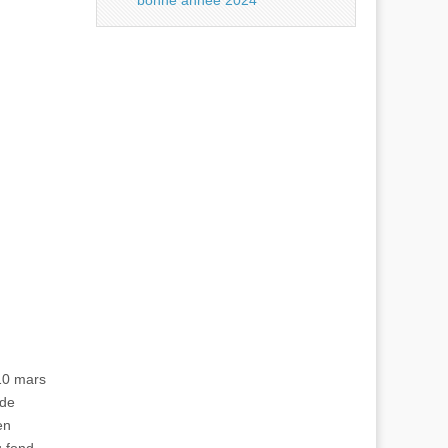
bonne année 2024
10 mars
 de
en