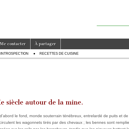
Me contacter
À partager
INTROSPECTION
RECETTES DE CUISINE
 siècle autour de la mine.
 d’abord le fond, monde souterrain ténébreux, entrelardé de puits et de
circulent les wagonnets tirés par des chevaux ; les bennes sont remplie
sées sur les rails par les herscheurs, tandis que les piqueurs battent l