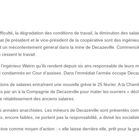
iculté, la dégradation des conditions de travail, la diminution des salai
at (le président et le vice-président de la coopérative sont des ingénieu
ent un mécontentement général dans la mine de Decazeville. Commencé
cessent le travail.
 l’ingénieur Watrin qu’ils rendent depuis six ans responsable de leurs 
nt condamnés en Cour d’assises. Dans l’immédiat l’armée occupe Decaze
tions de salaires entraînent une nouvelle grève le 25 février. A la Cham
s par an à la Compagnie de Decazeville pour mater les ouvriers » décl
le rétablissement des anciens salaires.
es annales anarchistes. Les mineurs de Decazeville sont présentés co
s, encore faibles, ne portent pas la responsabilité, a divisé les socialist
ève comme moyen d’action : « elle laisse derrière elle, prêt pour la gra