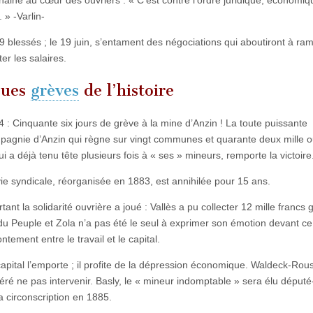
 » -Varlin-
 9 blessés ; le 19 juin, s’entament des négociations qui aboutiront à ra
er les salaires.
gues
grèves
de l’histoire
 : Cinquante six jours de grève à la mine d’Anzin ! La toute puissante
pagnie d’Anzin qui règne sur vingt communes et quarante deux mille o
ui a déjà tenu tête plusieurs fois à « ses » mineurs, remporte la victoire
ie syndicale, réorganisée en 1883, est annihilée pour 15 ans.
tant la solidarité ouvrière a joué : Vallès a pu collecter 12 mille francs
du Peuple et Zola n’a pas été le seul à exprimer son émotion devant ce
ontement entre le travail et le capital.
apital l’emporte ; il profite de la dépression économique. Waldeck-Ro
éré ne pas intervenir. Basly, le « mineur indomptable » sera élu déput
a circonscription en 1885.