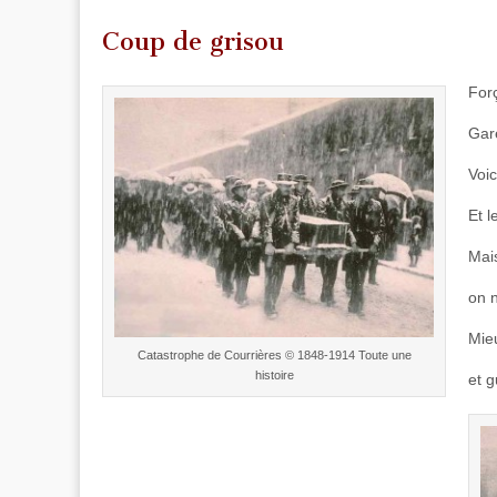
Coup de grisou
For
Gare
Voic
Et l
Mais
on n
Mie
Catastrophe de Courrières © 1848-1914 Toute une
histoire
et g