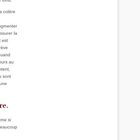
u fond.
la colère
augmenter
ssurer la
 est
rève
quand
ours au
tent,
s sont
 une
re.
ême si
 beaucoup