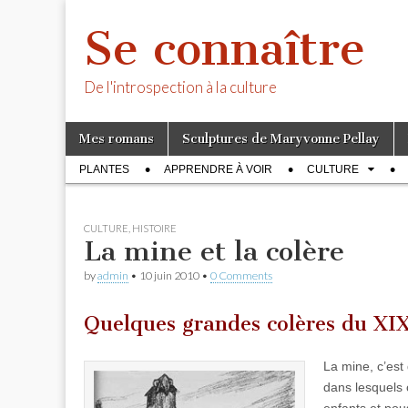
Se connaître
De l'introspection à la culture
Skip
Main
Mes romans
Sculptures de Maryvonne Pellay
to
menu
Sub
content
PLANTES
APPRENDRE À VOIR
CULTURE
menu
CULTURE
,
HISTOIRE
La mine et la colère
by
admin
•
10 juin 2010
•
0 Comments
Quelques grandes colères du XIXe
La mine, c’est
dans lesquels 
enfants et pous