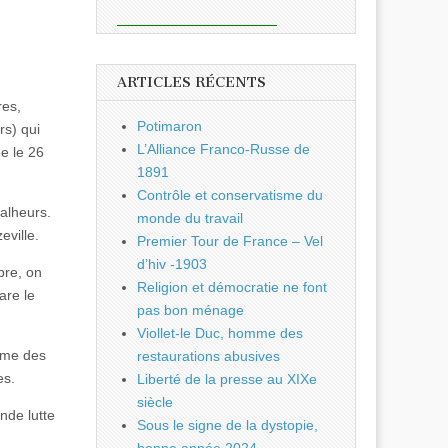
ARTICLES RÉCENTS
res,
Potimaron
rs) qui
L’Alliance Franco-Russe de
e le 26
1891
Contrôle et conservatisme du
malheurs.
monde du travail
ville.
Premier Tour de France – Vel
d’hiv -1903
bre, on
Religion et démocratie ne font
are le
pas bon ménage
Viollet-le Duc, homme des
mme des
restaurations abusives
es.
Liberté de la presse au XIXe
siècle
nde lutte
Sous le signe de la dystopie,