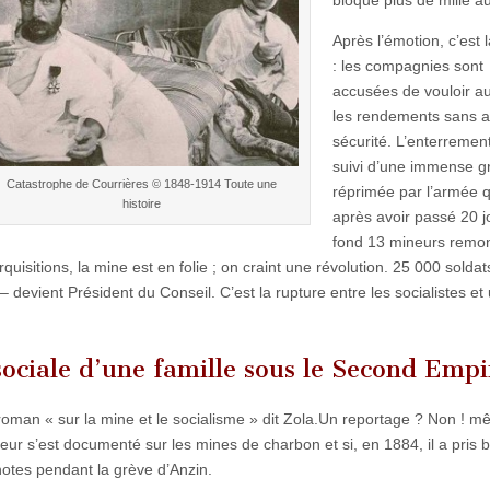
bloque plus de mille a
Après l’émotion, c’est 
: les compagnies sont
accusées de vouloir 
les rendements sans a
sécurité. L’enterrement
suivi d’une immense g
Catastrophe de Courrières © 1848-1914 Toute une
réprimée par l’armée 
histoire
après avoir passé 20 j
fond 13 mineurs remon
uisitions, la mine est en folie ; on craint une révolution. 25 000 soldat
evient Président du Conseil. C’est la rupture entre les socialistes et
 sociale d’une famille sous le Second Empi
oman « sur la mine et le socialisme » dit Zola.Un reportage ? Non ! m
teur s’est documenté sur les mines de charbon et si, en 1884, il a pris
otes pendant la grève d’Anzin.