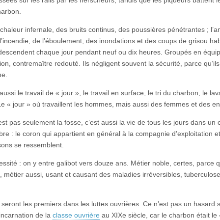
harbon.
chaleur infernale, des bruits continus, des poussières pénétrantes ; l’
l’incendie, de l’éboulement, des inondations et des coups de grisou hab
 descendent chaque jour pendant neuf ou dix heures. Groupés en équi
rion, contremaître redouté. Ils négligent souvent la sécurité, parce qu’ils
he.
ussi le travail de « jour », le travail en surface, le tri du charbon, le lav
e « jour » où travaillent les hommes, mais aussi des femmes et des en
est pas seulement la fosse, c’est aussi la vie de tous les jours dans un 
bre : le coron qui appartient en général à la compagnie d’exploitation e
sons se ressemblent.
cessité : on y entre galibot vers douze ans. Métier noble, certes, parce 
 métier aussi, usant et causant des maladies irréversibles, tuberculose
 seront les premiers dans les luttes ouvrières. Ce n’est pas un hasard s
l’incarnation de la
classe ouvrière
au XIXe siècle, car le charbon était le 