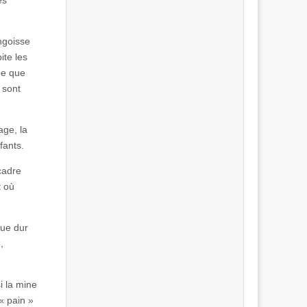
angoisse
ite les
pe que
 sont
age, la
fants.
cadre
t où
que dur
,
i la mine
« pain »