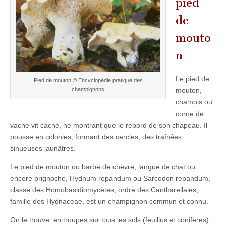
pied
de
mouto
n
Le pied de
Pied de mouton © Encyclopédie pratique des
mouton,
champignons
chamois ou
corne de
vache vit caché, ne montrant que le rebord de son chapeau. Il
pousse en colonies, formant des cercles, des traînées
sinueuses jaunâtres.
Le pied de mouton ou barbe de chèvre, langue de chat ou
encore prignoche, Hydnum repandum ou Sarcodon repandum,
classe des Homobasidiomycètes, ordre des Cantharellales,
famille des Hydnaceae, est un champignon commun et connu.
On le trouve en troupes sur tous les sols (feuillus et conifères),