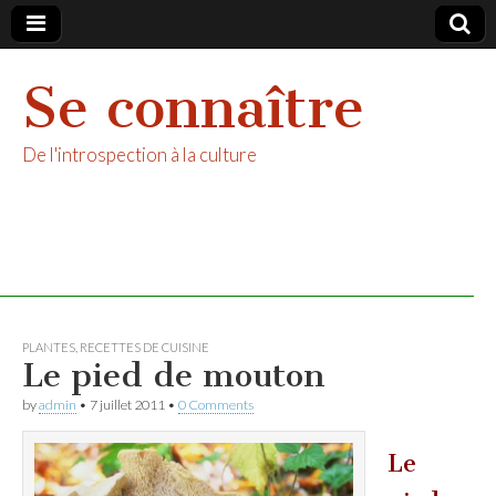
Se connaître
De l'introspection à la culture
PLANTES
,
RECETTES DE CUISINE
Le pied de mouton
by
admin
•
7 juillet 2011
•
0 Comments
Le