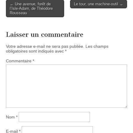
Post
← Une avenue, forêt de
Le tour, une machine-outil →
l’Isle-Adam, de Théodore
navigation
Rousseau
Laisser un commentaire
Votre adresse e-mail ne sera pas publiée.
Les champs
obligatoires sont indiqués avec
*
Commentaire
*
Nom
*
E-mail
*