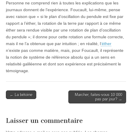
Personne ne comprend rien à toutes les explications que les
journaux donnent de l’expérience. Foucault, lui-même, pense
avec raison que « si le plan d’oscillation du pendule est fixe par
rapport a l’éther, la rotation de la terre par rapport à ce même
éther sera rendue visible par une rotation de plan d’oscillation
du pendule »; il donne pour cette rotation une formule correcte,
mais il ne l’a obtenue que par intuition ; en réalité, l
‘éther
n’existe pas comme matière, mais, pour Foucault, il représente
la notion de système de référence absolu qui a un sens en
relativité galiléenne et dont son expérience est précisément le
témoignage.
Post
← La bétoine
Marcher, faites-vous 10 000
pas par jour? →
navigation
Laisser un commentaire