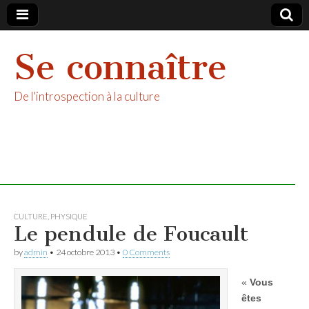
Se connaître
De l'introspection à la culture
CULTURE
,
PHYSIQUE
Le pendule de Foucault
by
admin
•
24 octobre 2013
•
0 Comments
«
Vous
êtes