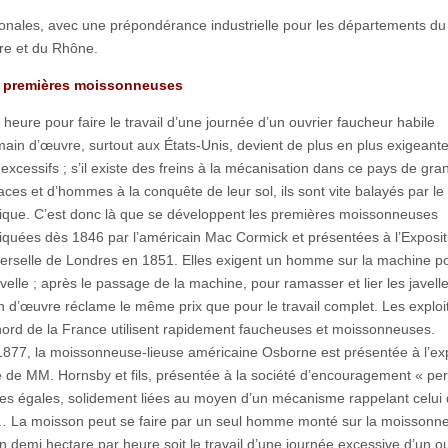
égionales, avec une prépondérance industrielle pour les départements du
ire et du Rhône.
 premières moissonneuses
heure pour faire le travail d’une journée d’un ouvrier faucheur habile
ain d’œuvre, surtout aux États-Unis, devient de plus en plus exigeant
 excessifs ; s’il existe des freins à la mécanisation dans ce pays de gra
ces et d’hommes à la conquête de leur sol, ils sont vite balayés par le
tique. C’est donc là que se développent les premières moissonneuses
iquées dès 1846 par l’américain Mac Cormick et présentées à l’Exposit
verselle de Londres en 1851. Elles exigent un homme sur la machine po
avelle ; après le passage de la machine, pour ramasser et lier les javelle
 d’œuvre réclame le même prix que pour le travail complet. Les exploi
nord de la France utilisent rapidement faucheuses et moissonneuses.
1877, la moissonneuse-lieuse américaine Osborne est présentée à l’exp
 de MM. Hornsby et fils, présentée à la société d’encouragement « pe
rbes égales, solidement liées au moyen d’un mécanisme rappelant celui 
l… La moisson peut se faire par un seul homme monté sur la moissonn
 demi hectare par heure soit le travail d’une journée excessive d’un ou