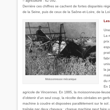
– agriculture : 42 092.
Derrière ces chiffres se cachent de fortes disparités r
de la Seine, puis de ceux de la Saône-et-Loire, de la Lo
Les
Une 
La m
prix
espa
pra
fabr
uni
la j
main
Moissonneuse mécanique
du 
En 
agricole de Vincennes. En 1885, la moissonneuse-lieuse
d’obtenir d’un seul coup, la récolte des céréales en ge
machine à coudre et disposées parallèlement sur le so
traînée par deux chevaux ; chaque machine peut faire un