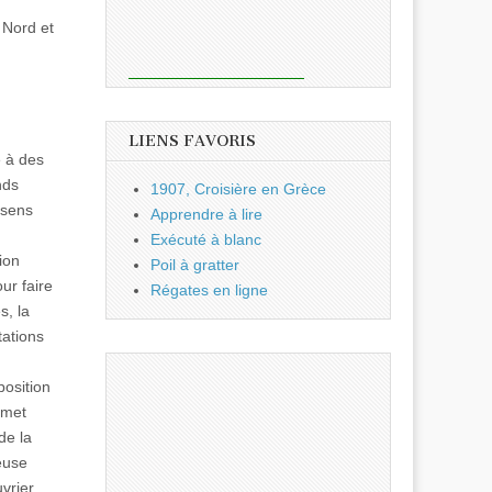
 Nord et
LIENS FAVORIS
e à des
nds
1907, Croisière en Grèce
 sens
Apprendre à lire
Exécuté à blanc
ion
Poil à gratter
ur faire
Régates en ligne
s, la
tations
osition
rmet
de la
euse
vrier