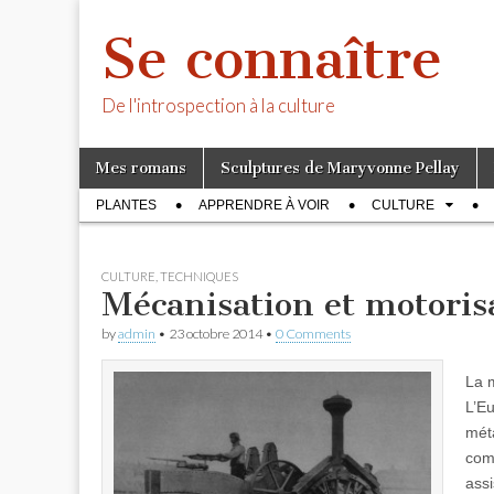
Se connaître
De l'introspection à la culture
Skip
Main
Mes romans
Sculptures de Maryvonne Pellay
to
menu
Sub
content
PLANTES
APPRENDRE À VOIR
CULTURE
menu
CULTURE
,
TECHNIQUES
Mécanisation et motoris
by
admin
•
23 octobre 2014
•
0 Comments
La m
L’Eu
méta
com
assi