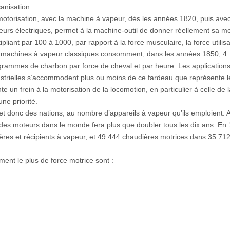
anisation.
otorisation, avec la machine à vapeur, dès les années 1820, puis avec
eurs électriques, permet à la machine-outil de donner réellement sa m
ipliant par 100 à 1000, par rapport à la force musculaire, la force utilisa
 machines à vapeur classiques consomment, dans les années 1850, 4
ogrammes de charbon par force de cheval et par heure. Les application
ustrielles s’accommodent plus ou moins de ce fardeau que représente l
 un frein à la motorisation de la locomotion, en particulier à celle de l
ne priorité.
t donc des nations, au nombre d’appareils à vapeur qu’ils emploient. A
es moteurs dans le monde fera plus que doubler tous les dix ans. En 
ères et récipients à vapeur, et 49 444 chaudières motrices dans 35 71
ent le plus de force motrice sont :