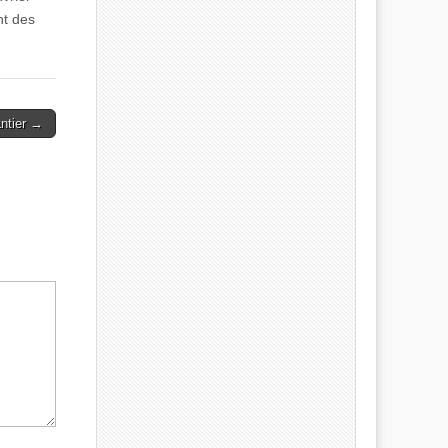
nt des
antier →