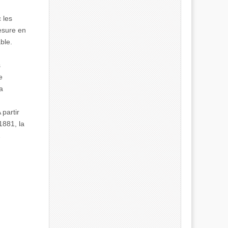
 les
esure en
ble.
s
e
a
 partir
1881, la
2