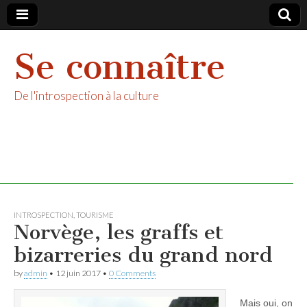
Se connaître
De l'introspection à la culture
INTROSPECTION
,
TOURISME
Norvège, les graffs et
bizarreries du grand nord
by
admin
•
12 juin 2017
•
0 Comments
Mais oui, on