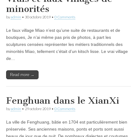
minorités
by
admin
•
30 octobre 2019
•
0 Comments
Le faux village Miao n’est qu’une suite de restaurants et de
boutiques, Je n’ai même pas pris de photos, à part les
sculptures censées représenter les métiers traditionnels des
minorités Miao, tellement c’était d’un kitsch lisse. Le vrai village
de…
Read more →
Fenghuan dans le XianXi
by
admin
•
29 octobre 2019
•
0 Comments
La ville de Fenghuang, bâtie en 1704 est particulièrement bien
préservée. Ses anciennes maisons, ponts et ports sont aussi
beaux de jour que de nuit. De nombreux dialectes et coutumes