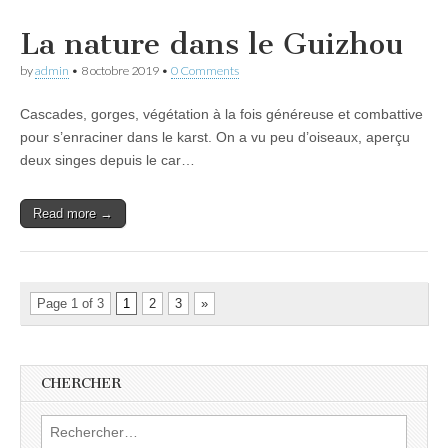
La nature dans le Guizhou
by
admin
•
8 octobre 2019
•
0 Comments
Cascades, gorges, végétation à la fois généreuse et combattive
pour s’enraciner dans le karst. On a vu peu d’oiseaux, aperçu
deux singes depuis le car…
Read more →
Page 1 of 3
1
2
3
»
CHERCHER
Rechercher :