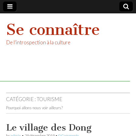
Se connaître
De l'introspection à la culture
CATÉGORIE :
TOURISME
Pourquoi allons-nous voir ailleurs?
Le village des Dong
by
admin
•
29 décembre 2019
•
0 Comments