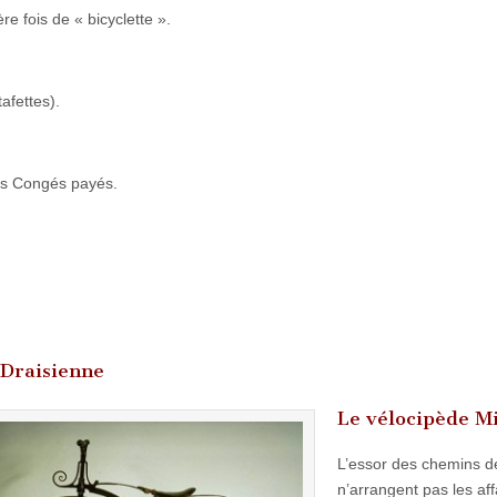
re fois de « bicyclette ».
tafettes).
ers Congés payés.
 Draisienne
Le vélocipède M
L’essor des chemins de
n’arrangent pas les aff