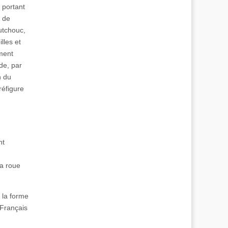
 portant
é de
utchouc,
lles et
ment
de, par
n du
réfigure
nt
a roue
e la forme
 Français