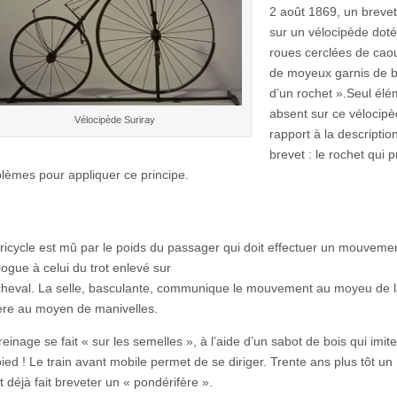
2 août 1869, un brevet
sur un vélocipède dot
roues cerclées de cao
de moyeux garnis de bi
d’un rochet ».Seul élé
absent sur ce vélocipè
Vélocipède Suriray
rapport à la descriptio
brevet : le rochet qui p
blèmes pour appliquer ce principe.
ricycle est mû par le poids du passager qui doit effectuer un mouveme
ogue à celui du trot enlevé sur
cheval. La selle, basculante, communique le mouvement au moyeu de l
ière au moyen de manivelles.
reinage se fait « sur les semelles », à l’aide d’un sabot de bois qui imit
ied ! Le train avant mobile permet de se diriger. Trente ans plus tôt un
t déjà fait breveter un « pondérifère ».