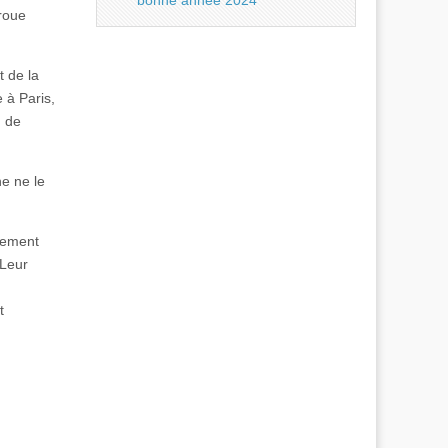
bonne année 2024
 roue
t de la
 à Paris,
, de
e ne le
rement
 Leur
t