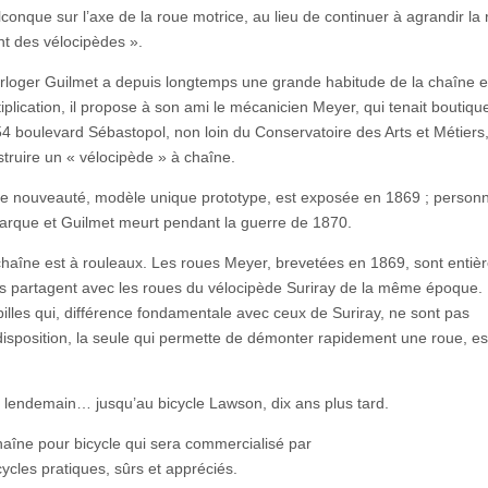
conque sur l’axe de la roue motrice, au lieu de continuer à agrandir la
nt des vélocipèdes ».
rloger Guilmet a depuis longtemps une grande habitude de la chaîne e
iplication, il propose à son ami le mécanicien Meyer, qui tenait boutique
4 boulevard Sébastopol, non loin du Conservatoire des Arts et Métiers
truire un « vélocipède » à chaîne.
te nouveauté, modèle unique prototype, est exposée en 1869 ; personn
arque et Guilmet meurt pendant la guerre de 1870.
chaîne est à rouleaux. Les roues Meyer, brevetées en 1869, sont entiè
lles partagent avec les roues du vélocipède Suriray de la même époque.
 billes qui, différence fondamentale avec ceux de Suriray, ne sont pas
 disposition, la seule qui permette de démonter rapidement une roue, es
 lendemain… jusqu’au bicycle Lawson, dix ans plus tard.
aîne pour bicycle qui sera commercialisé par
cycles pratiques, sûrs et appréciés.