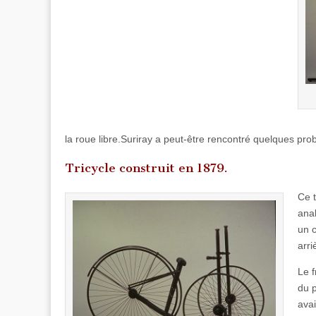
la roue libre.Suriray a peut-être rencontré quelques pro
Tricycle construit en 1879.
Ce t
anal
un 
arr
Le f
du p
avai