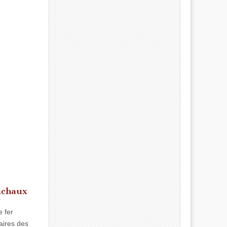
ichaux
 fer
aires des