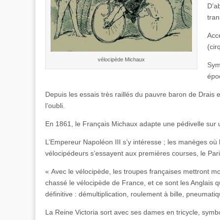
D’ab
tran
Acc
(cir
vélocipède Michaux
Symb
épo
Depuis les essais très raillés du pauvre baron de Drais 
l’oubli.
En 1861, le Français Michaux adapte une pédivelle sur u
L’Empereur Napoléon III s’y intéresse ; les manèges où l
vélocipédeurs s’essayent aux premières courses, le P
« Avec le vélocipède, les troupes françaises mettront mo
chassé le vélocipède de France, et ce sont les Anglais q
définitive : démultiplication, roulement à bille, pneumati
La Reine Victoria sort avec ses dames en tricycle, symbo