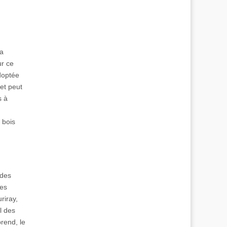
la
ur ce
adoptée
et peut
s à
 bois
 des
des
uriray,
l des
rend, le