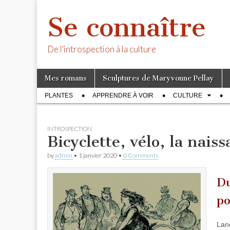
Se connaître
De l'introspection à la culture
Skip
Main
Mes romans
Sculptures de Maryvonne Pellay
to
menu
Sub
content
PLANTES
APPRENDRE À VOIR
CULTURE
menu
INTROSPECTION
Bicyclette, vélo, la nais
by
admin
•
1 janvier 2020
•
0 Comments
Du
po
Lanc