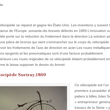
te.
élocipède se répand et gagne les États-Unis. Les inventions y suivent 
ance de l’Europe :soixante-dix brevets délivrés en 1869.L’innovation s
le porte sur la réduction du frottement dans la direction.La solution 
une pièce de bronze qui vient s’emmancher sur le corps du vélocipède 
voir les frottements de l’axe de direction en acier.Les roues métallique
ons tangents et les pneumatiques sont d’une facture probablement
érieure.Les roues originales de ce vélocipède étaient probablement en
me le laisse supposer le dessin du brevet.
locipède Suriray,1869
Ce vélocipède est l’un
premiers à posséder 
paliers à billes.Jules S
« entrepreneur généra
travaux de la Seine » p