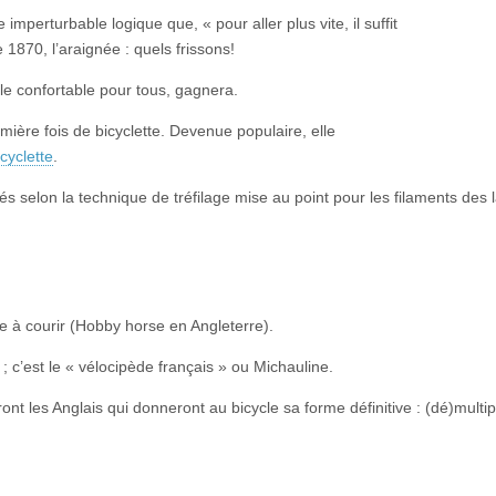
perturbable logique que, « pour aller plus vite, il suffit
 1870, l’araignée : quels frissons!
lle confortable pour tous, gagnera.
mière fois de bicyclette. Devenue populaire, elle
cyclette
.
s selon la technique de tréfilage mise au point pour les filaments des
e à courir (Hobby horse en Angleterre).
 c’est le « vélocipède français » ou Michauline.
t les Anglais qui donneront au bicycle sa forme définitive : (dé)multip