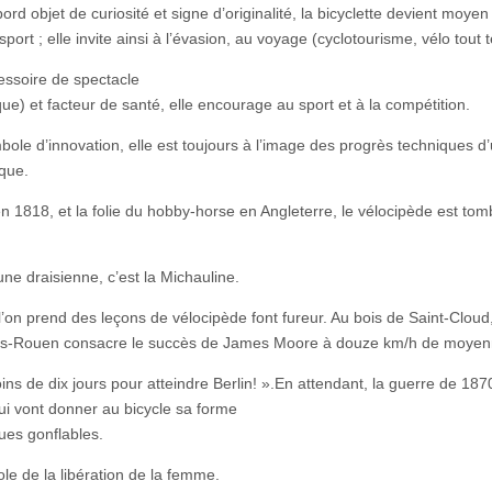
ord objet de curiosité et signe d’originalité, la bicyclette devient moyen
sport ; elle invite ainsi à l’évasion, au voyage (cyclotourisme, vélo tout t
essoire de spectacle
que) et facteur de santé, elle encourage au sport et à la compétition.
ole d’innovation, elle est toujours à l’image des progrès techniques d
que.
en 1818, et la folie du hobby-horse en Angleterre, le vélocipède est to
ne draisienne, c’est la Michauline.
’on prend des leçons de vélocipède font fureur. Au bois de Saint-Cloud,
aris-Rouen consacre le succès de James Moore à douze km/h de moyen
ins de dix jours pour atteindre Berlin! ».En attendant, la guerre de 187
ui vont donner au bicycle sa forme
ques gonflables.
le de la libération de la femme.