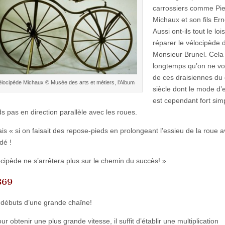
carrossiers comme Pie
Michaux et son fils Ern
Aussi ont-ils tout le loi
réparer le vélocipède 
Monsieur Brunel. Cela 
longtemps qu’on ne voi
de ces draisiennes du
élocipède Michaux © Musée des arts et métiers, l’Album
siècle dont le mode d’
est cependant fort simp
ds pas en direction parallèle avec les roues.
s « si on faisait des repose-pieds en prolongeant l’essieu de la roue
dé !
locipède ne s’arrêtera plus sur le chemin du succès! »
869
 débuts d’une grande chaîne!
ur obtenir une plus grande vitesse, il suffit d’établir une multiplication