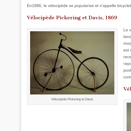
En1886, le vélocipède se popularise et s’appelle bicyclet
Vélocipède Pickering et Davis, 1869
Le v
tend
modè
est 
rece
ray
post
com
Vé
Vélocipède Pickering et Davis