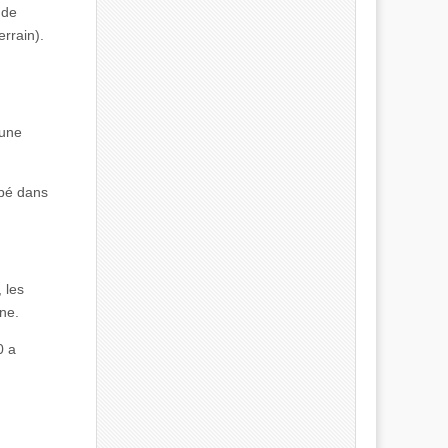
 de
errain).
’une
mbé dans
 les
ne.
0 a