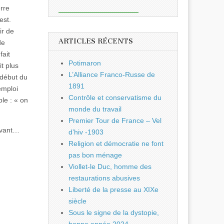
rre
est.
sir de
ARTICLES RÉCENTS
de
fait
Potimaron
t plus
L’Alliance Franco-Russe de
 début du
1891
emploi
Contrôle et conservatisme du
le : « on
monde du travail
Premier Tour de France – Vel
 avant…
d’hiv -1903
Religion et démocratie ne font
pas bon ménage
Viollet-le Duc, homme des
restaurations abusives
Liberté de la presse au XIXe
siècle
Sous le signe de la dystopie,