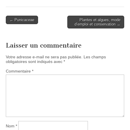
Post
← Punicaceae
Plantes et algues, mode
d’emploi et conservation →
navigation
Laisser un commentaire
Votre adresse e-mail ne sera pas publiée.
Les champs
obligatoires sont indiqués avec
*
Commentaire
*
Nom
*