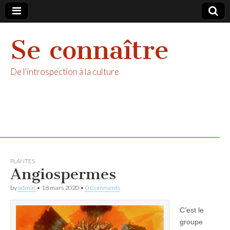
Se connaître
De l'introspection à la culture
PLANTES
Angiospermes
by
admin
•
18 mars 2020
•
0 Comments
C’est le
groupe