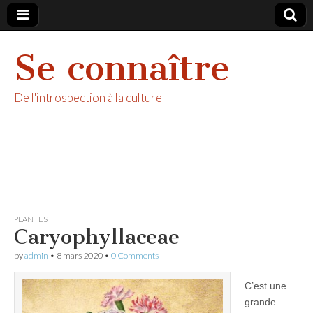
Se connaître
De l'introspection à la culture
PLANTES
Caryophyllaceae
by
admin
•
8 mars 2020
•
0 Comments
C’est une
grande