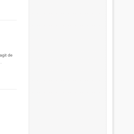
’agit de
…