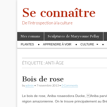
Se connaître
De l'introspection à la culture
Skip
Main
Mes romans
Sculptures de Maryvonne Pellay
to
menu
Sub
content
PLANTES
APPRENDRE À VOIR
CULTURE
menu
ÉTIQUETTE :
ANTI-ÂGE
Bois de rose
by
admin
•
7 novembre 2013
•
0 Comments
Le bois de rose, Aniba rosaeodora Ducke, Aniba parvifl
région amazonienne. On le trouve principalement au Bré