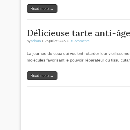
Read more →
Délicieuse tarte anti-âg
by
admin
•
25 juillet 2009
•
0 Comments
La journée de ceux qui veulent retarder leur vieillissement
molécules favorisant le pouvoir réparateur du tissu cutan
Read more →