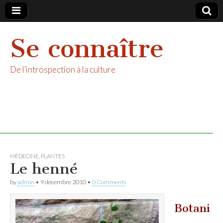
Se connaître
De l'introspection à la culture
MÉDECINE
,
PLANTES
Le henné
by
admin
•
9 décembre 2010
•
0 Comments
Botani