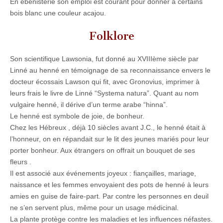
En ébénisterie son emploi est courant pour donner à certains
bois blanc une couleur acajou.
Folklore
Son scientifique Lawsonia, fut donné au XVIIIème siècle par
Linné au henné en témoignage de sa reconnaissance envers le
docteur écossais Lawson qui fit, avec Gronovius, imprimer à
leurs frais le livre de Linné “Systema natura”. Quant au nom
vulgaire henné, il dérive d’un terme arabe “hinna”.
Le henné est symbole de joie, de bonheur.
Chez les Hébreux , déjà 10 siècles avant J.C., le henné était à
l’honneur, on en répandait sur le lit des jeunes mariés pour leur
porter bonheur. Aux étrangers on offrait un bouquet de ses
fleurs .
Il est associé aux événements joyeux : fiançailles, mariage,
naissance et les femmes envoyaient des pots de henné à leurs
amies en guise de faire-part. Par contre les personnes en deuil
ne s’en servent plus, même pour un usage médicinal.
La plante protège contre les maladies et les influences néfastes.