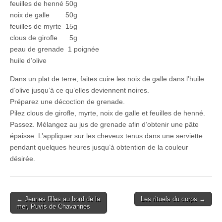
feuilles de henné 50g
noix de galle 50g
feuilles de myrte 15g
clous de girofle 5g
peau de grenade 1 poignée
huile d’olive
Dans un plat de terre, faites cuire les noix de galle dans l’huile
d’olive jusqu’à ce qu’elles deviennent noires.
Préparez une décoction de grenade.
Pilez clous de girofle, myrte, noix de galle et feuilles de henné.
Passez. Mélangez au jus de grenade afin d’obtenir une pâte
épaisse. L’appliquer sur les cheveux tenus dans une serviette
pendant quelques heures jusqu’à obtention de la couleur
désirée.
Post
← Jeunes filles au bord de la
Les rituels du corps →
mer, Puvis de Chavannes
navigation