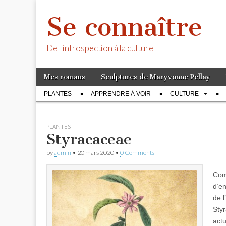
Se connaître
De l'introspection à la culture
Skip
Main
Mes romans
Sculptures de Maryvonne Pellay
to
menu
Sub
content
PLANTES
APPRENDRE À VOIR
CULTURE
menu
PLANTES
Styracaceae
by
admin
•
20 mars 2020
•
0 Comments
Com
d’e
de l
Styr
actu