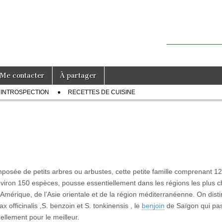
Me contacter
À partager
INTROSPECTION
RECETTES DE CUISINE
posée de petits arbres ou arbustes, cette petite famille comprenant 1
nviron 150 espèces, pousse essentiellement dans les régions les plus 
’Amérique, de l’Asie orientale et de la région méditerranéenne. On dist
ax officinalis ,S. benzoin et S. tonkinensis , le
benjoin
de Saïgon qui pa
ellement pour le meilleur.