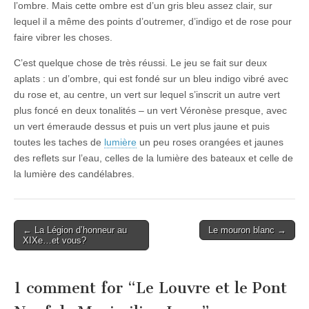
l’ombre. Mais cette ombre est d’un gris bleu assez clair, sur
lequel il a même des points d’outremer, d’indigo et de rose pour
faire vibrer les choses.
C’est quelque chose de très réussi. Le jeu se fait sur deux
aplats : un d’ombre, qui est fondé sur un bleu indigo vibré avec
du rose et, au centre, un vert sur lequel s’inscrit un autre vert
plus foncé en deux tonalités – un vert Véronèse presque, avec
un vert émeraude dessus et puis un vert plus jaune et puis
toutes les taches de
lumière
un peu roses orangées et jaunes
des reflets sur l’eau, celles de la lumière des bateaux et celle de
la lumière des candélabres.
Post
← La Légion d’honneur au
Le mouron blanc →
XIXe…et vous?
navigation
1 comment for “
Le Louvre et le Pont