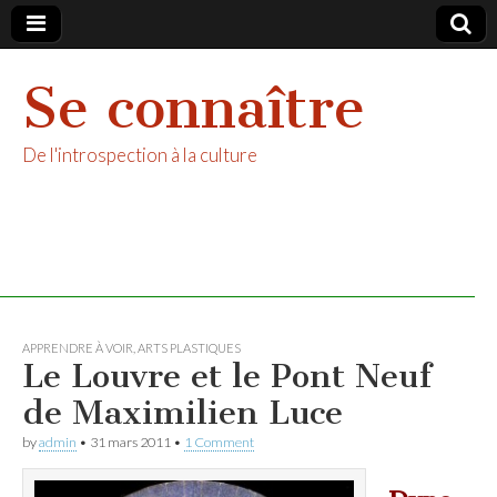
Se connaître
De l'introspection à la culture
APPRENDRE À VOIR
,
ARTS PLASTIQUES
Le Louvre et le Pont Neuf
de Maximilien Luce
by
admin
•
31 mars 2011
•
1 Comment