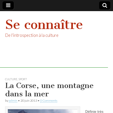
Se connaître
De l'introspection à la culture
CULTURE
,
SPORT
La Corse, une montagne
dans la mer
by
admin
•
20 juin 2013
•
0 Comments
Définie très