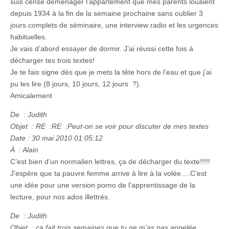
suis censé déménager l’appartement que mes parents louaient
depuis 1934 à la fin de la semaine prochaine sans oublier 3
jours complets de séminaire, une interview radio et les urgences
habituelles.
Je vais d’abord essayer de dormir. J’ai réussi cette fois à
décharger tes trois textes!
Je te fais signe dès que je mets la tête hors de l’eau et que j’ai
pu les lire (8 jours, 10 jours, 12 jours ?).
Amicalement
De : Judith
Objet : RE :RE :Peut-on se voir pour discuter de mes textes
Date : 30 mai 2010 01:05:12
À : Alain
C’est bien d’un normalien lettres, ça de décharger du texte!!!!!
J’espère que ta pauvre femme arrive à lire à la volée….C’est
une idée pour une version porno de l’apprentissage de la
lecture, pour nos ados illettrés.
De : Judith
Objet : ça fait trois semaines que tu ne m’as pas appelée