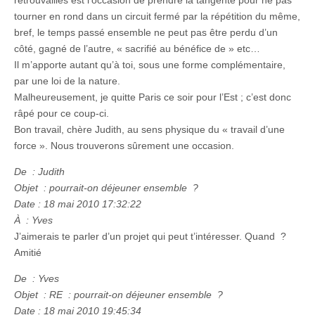
retrouvailles est l’occasion de prendre la tangente pour ne pas
tourner en rond dans un circuit fermé par la répétition du même,
bref, le temps passé ensemble ne peut pas être perdu d’un
côté, gagné de l’autre, « sacrifié au bénéfice de » etc…
Il m’apporte autant qu’à toi, sous une forme complémentaire,
par une loi de la nature.
Malheureusement, je quitte Paris ce soir pour l’Est ; c’est donc
râpé pour ce coup-ci.
Bon travail, chère Judith, au sens physique du « travail d’une
force ». Nous trouverons sûrement une occasion.
De : Judith
Objet : pourrait-on déjeuner ensemble ?
Date : 18 mai 2010 17:32:22
À : Yves
J’aimerais te parler d’un projet qui peut t’intéresser. Quand ?
Amitié
De : Yves
Objet : RE : pourrait-on déjeuner ensemble ?
Date : 18 mai 2010 19:45:34