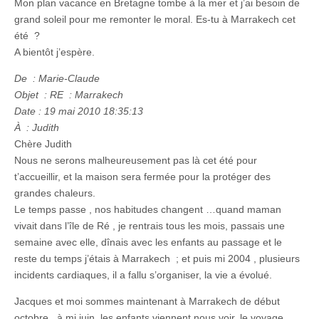
Mon plan vacance en Bretagne tombe à la mer et j’ai besoin de
grand soleil pour me remonter le moral. Es-tu à Marrakech cet
été ?
A bientôt j’espère.
De : Marie-Claude
Objet : RE : Marrakech
Date : 19 mai 2010 18:35:13
À : Judith
Chère Judith
Nous ne serons malheureusement pas là cet été pour
t’accueillir, et la maison sera fermée pour la protéger des
grandes chaleurs.
Le temps passe , nos habitudes changent …quand maman
vivait dans l’île de Ré , je rentrais tous les mois, passais une
semaine avec elle, dînais avec les enfants au passage et le
reste du temps j’étais à Marrakech ; et puis mi 2004 , plusieurs
incidents cardiaques, il a fallu s’organiser, la vie a évolué.
Jacques et moi sommes maintenant à Marrakech de début
octobre à mi juin, les enfants viennent nous voir, le voyage