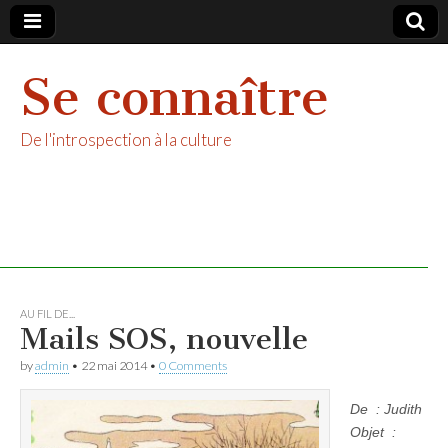
Se connaître
De l'introspection à la culture
AU FIL DE...
Mails SOS, nouvelle
by
admin
•
22 mai 2014
•
0 Comments
De : Judith
Objet :