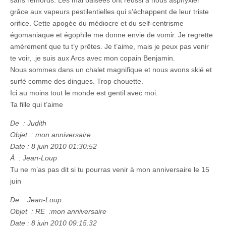
sans remords. Les mal baisées ont réussi à nous asphyxier
grâce aux vapeurs pestilentielles qui s’échappent de leur triste
orifice. Cette apogée du médiocre et du self-centrisme
égomaniaque et égophile me donne envie de vomir. Je regrette
amèrement que tu t’y prêtes. Je t’aime, mais je peux pas venir
te voir, .je suis aux Arcs avec mon copain Benjamin.
Nous sommes dans un chalet magnifique et nous avons skié et
surfé comme des dingues. Trop chouette.
Ici au moins tout le monde est gentil avec moi.
Ta fille qui t’aime
De : Judith
Objet : mon anniversaire
Date : 8 juin 2010 01:30:52
À : Jean-Loup
Tu ne m’as pas dit si tu pourras venir à mon anniversaire le 15
juin
De : Jean-Loup
Objet : RE :mon anniversaire
Date : 8 juin 2010 09:15:32