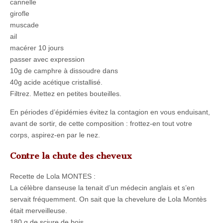
cannelle
girofle
muscade
ail
macérer 10 jours
passer avec expression
10g de camphre à dissoudre dans
40g acide acétique cristallisé.
Filtrez. Mettez en petites bouteilles.
En périodes d’épidémies évitez la contagion en vous enduisant,
avant de sortir, de cette composition : frottez-en tout votre
corps, aspirez-en par le nez.
Contre la chute des cheveux
Recette de Lola MONTES :
La célèbre danseuse la tenait d’un médecin anglais et s’en
servait fréquemment. On sait que la chevelure de Lola Montès
était merveilleuse.
180 g de sciure de bois,