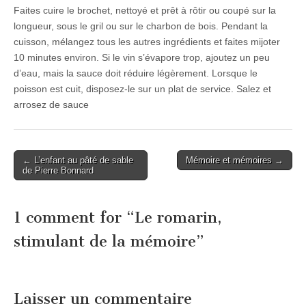
Faites cuire le brochet, nettoyé et prêt à rôtir ou coupé sur la
longueur, sous le gril ou sur le charbon de bois. Pendant la
cuisson, mélangez tous les autres ingrédients et faites mijoter
10 minutes environ. Si le vin s’évapore trop, ajoutez un peu
d’eau, mais la sauce doit réduire légèrement. Lorsque le
poisson est cuit, disposez-le sur un plat de service. Salez et
arrosez de sauce
Post
← L’enfant au pâté de sable
Mémoire et mémoires →
de Pierre Bonnard
navigation
1 comment for “
Le romarin,
stimulant de la mémoire
”
Laisser un commentaire