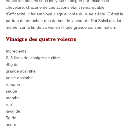
efface les poches sous les yeux et soigne par frictions la
chevelure, chacune de ces actions étant remarquable
d’efficacité. Il fut employé jusqu’à l’orée du XIXe siècle. C’était le
parfum de mouchoir des dames de la cour du Roi Soleil qui, lui
même, sur la fin de sa vie, en fit une grande consommation.
Vinaigre des quatre voleurs
Ingrédients
2, 5 litres de vinaigre de cidre
40g de
grande absinthe
petite absinthe
romarin
sauge
menthe
rue`
lavande
5g de
acore