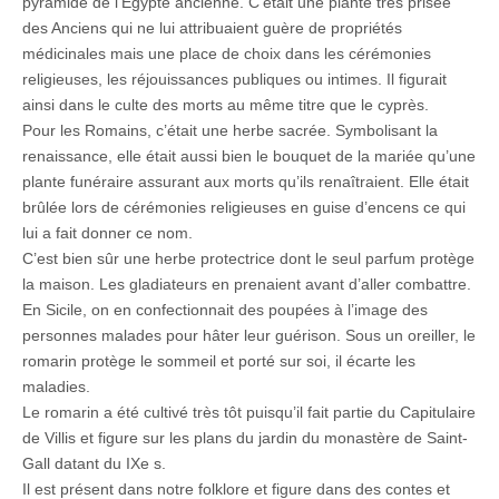
pyramide de l’Égypte ancienne. C’était une plante très prisée
des Anciens qui ne lui attribuaient guère de propriétés
médicinales mais une place de choix dans les cérémonies
religieuses, les réjouissances publiques ou intimes. Il figurait
ainsi dans le culte des morts au même titre que le cyprès.
Pour les Romains, c’était une herbe sacrée. Symbolisant la
renaissance, elle était aussi bien le bouquet de la mariée qu’une
plante funéraire assurant aux morts qu’ils renaîtraient. Elle était
brûlée lors de cérémonies religieuses en guise d’encens ce qui
lui a fait donner ce nom.
C’est bien sûr une herbe protectrice dont le seul parfum protège
la maison. Les gladiateurs en prenaient avant d’aller combattre.
En Sicile, on en confectionnait des poupées à l’image des
personnes malades pour hâter leur guérison. Sous un oreiller, le
romarin protège le sommeil et porté sur soi, il écarte les
maladies.
Le romarin a été cultivé très tôt puisqu’il fait partie du Capitulaire
de Villis et figure sur les plans du jardin du monastère de Saint-
Gall datant du IXe s.
Il est présent dans notre folklore et figure dans des contes et