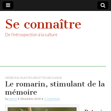
Se connaître
De l'introspection à la culture
MÉDECINE
,
PLANTES
,
RECETTES DE CUISINE
Le romarin, stimulant de la
mémoire
by
admin
•
28 octobre 2010
•
1 Comment