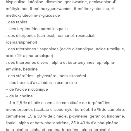
hispiduline, lutéoline, diosmine, genkwanine, genkwanine-4′-
méthylether, 6-méthoxygenkwanine, 6-méthoxylutéoline, 6-
méthoxylutéoline-7-glucoside
. des tanins
– des terpénoïdes parmi lesquels :
. des diterpènes (carnosol, rosmanol, rosmadial,
rosmaridiphénol)
. des triterpènes : saponines (acide oléanolique, acide ursolique,
acide 19-alpha-ursolique)
. des triterpènes divers : alpha et beta-amyrines, épi-alpha-
amyrine, bétuline
. des stéroïdes : phytostérol, beta-sitostérol
– des traces d’alcaloïdes : rosmaricine
– de l’acide nicotinique
– de la choline
– 1 à 2,5 % d’huile essentielle constituée de terpénoïdes :
monoterpènes (acétate d’isobornyle, bornéol, 15 % de camphre,
camphène, 15 à 30 % de cinéole, p-cymène, géraniol, limonène,
linalol, alpha et beta-phellandrène, 35 à 40 % d’alpha-pinène,
beta-pinène, alpha et gamma-terpinène, alpha-terpinéol,