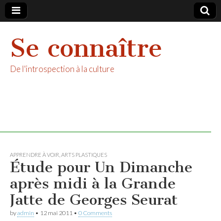
Se connaître
De l'introspection à la culture
APPRENDRE À VOIR
,
ARTS PLASTIQUES
Étude pour Un Dimanche
après midi à la Grande
Jatte de Georges Seurat
by
admin
•
12 mai 2011
•
0 Comments