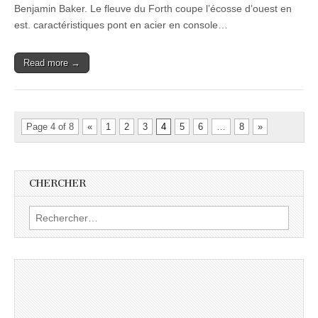
Benjamin Baker. Le fleuve du Forth coupe l’écosse d’ouest en
est. caractéristiques pont en acier en console…
Read more →
Page 4 of 8
«
1
2
3
4
5
6
…
8
»
CHERCHER
Rechercher :