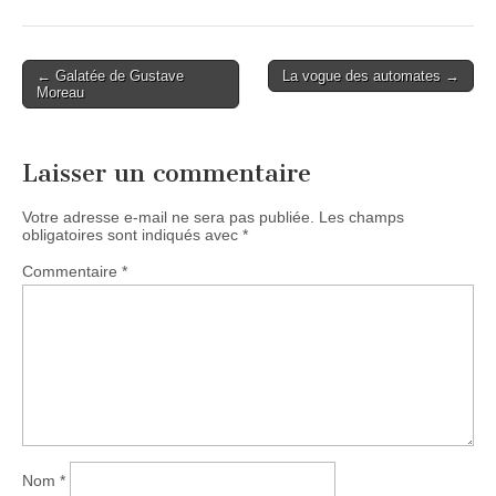
Post
← Galatée de Gustave
La vogue des automates →
Moreau
navigation
Laisser un commentaire
Votre adresse e-mail ne sera pas publiée.
Les champs
obligatoires sont indiqués avec
*
Commentaire
*
Nom
*