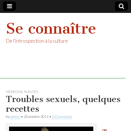
Se connaître
De l'introspection à la culture
MÉDECINE
,
PLANTES
Troubles sexuels, quelques
recettes
by
admin
•
20 octobre 2011
•
0 Comments