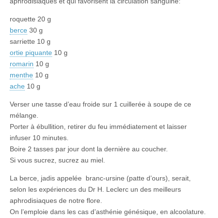
aphrodisiaques et qui favorisent la circulation sanguine:
roquette 20 g
berce
30 g
sarriette 10 g
ortie piquante
10 g
romarin
10 g
menthe
10 g
ache
10 g
Verser une tasse d’eau froide sur 1 cuillerée à soupe de ce
mélange.
Porter à ébullition, retirer du feu immédiatement et laisser
infuser 10 minutes.
Boire 2 tasses par jour dont la dernière au coucher.
Si vous sucrez, sucrez au miel.
La berce, jadis appelée branc-ursine (patte d’ours), serait,
selon les expériences du Dr H. Leclerc un des meilleurs
aphrodisiaques de notre flore.
On l’emploie dans les cas d’asthénie génésique, en alcoolature.